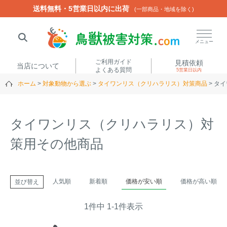
送料無料・5営業日以内に出荷
送料無料・5営業日以内に出荷
(一部商品・地域を除く)
(一部商品・地域を除く)
閉じる
メニュー
ご利用ガイド
見積依頼
当店について
よくある質問
5営業日以内
ホーム
対象動物から選ぶ
タイワンリス（クリハラリス）対策商品
タイ
人気ワード
楽落くん
ハイトシェルター
侵入禁刺
イノシッシ
タイワンリス（クリハラリス）対
いのししくん
TREL4G-R
アニマルネット2300
策用その他商品
アニマルセンサー
商品カテゴリから選ぶ
人気順
新着順
価格が安い順
価格が高い順
並び替え
1
件中
1
-
1
件表示
箱わな
（アライグマ・ハ
電気柵
クビシン・ネズミ等）