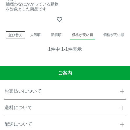
捕獲わなにかかっている動物
を対象とした商品です
イノシシ対策
キツネ対策
シカ対策
タイワンリス対策
人気順
新着順
価格が安い順
価格が高い順
並び替え
イタチ・テン・
アライグマ対策
マングース対策
1
件中
1
-
1
件表示
サル対策
ヌートリア対策
ご案内
クマ対策
ネズミ・モグラ対策
お支払いについて
ハクビシン対策
鳥・カラス対策
送料について
ブラックバス・
タヌキ対策
ブルーギル対策
配送について