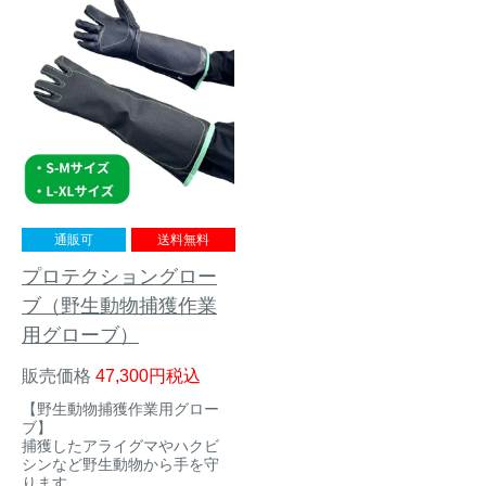
トレイルカメラ
（セン
防獣・防鳥ネット
サーカメラ）
屋外防犯・監視カメ
くくり罠
（イノシシ・
ラ
（SDカード録画）
シカ等）
ICT・IoT機器
（捕獲通
苗木食害防止材
知・遠隔監視）
金網柵
（ワイヤーメッシ
忌避用品
通販可
送料無料
ュ柵等）
プロテクショングロー
箱わな
（イノシシ・シ
漁網
ブ（野生動物捕獲作業
カ・サル等）
用グローブ）
販売価格
47,300
税込
対象動物から選ぶ
【野生動物捕獲作業用グロー
ブ】
捕獲したアライグマやハクビ
動物の種類から対策商品を選ぶ
シンなど野生動物から手を守
ります