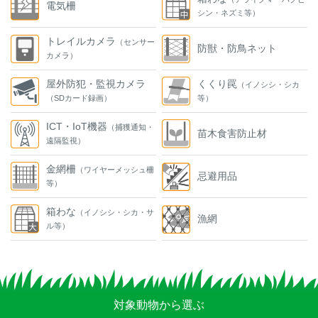
電気柵
シン・ネズミ等）
トレイルカメラ
（センサー
防獣・防鳥ネット
カメラ）
屋外防犯・監視カメラ
くくり罠
（イノシシ・シカ
（SDカード録画）
等）
ICT・IoT機器
（捕獲通知・
苗木食害防止材
遠隔監視）
金網柵
（ワイヤーメッシュ柵
忌避用品
等）
箱わな
（イノシシ・シカ・サ
漁網
ル等）
対象動物から選ぶ