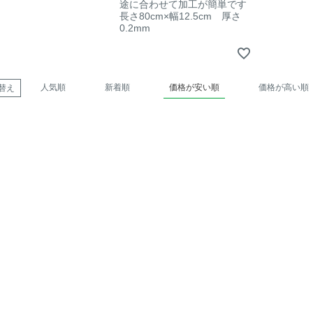
途に合わせて加工が簡単です
長さ80cm×幅12.5cm 厚さ
0.2mm
人気順
新着順
価格が安い順
価格が高い順
替え