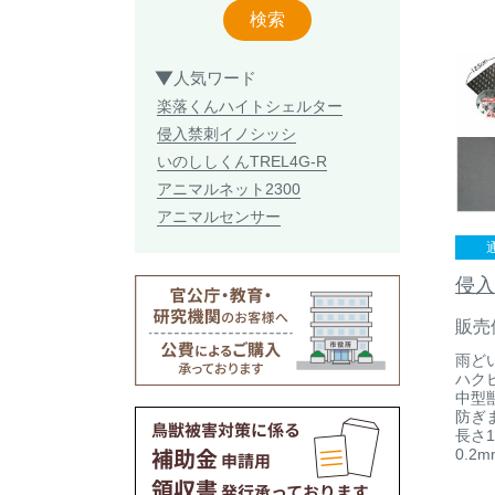
検索
人気ワード
楽落くん
ハイトシェルター
侵入禁刺
イノシッシ
いのししくん
TREL4G-R
アニマルネット2300
アニマルセンサー
侵入
販売
雨ど
ハク
中型
防ぎ
長さ1
0.2m