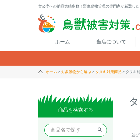
官公庁への納品実績多数！野生動物管理の専門家が厳選した
閉じる
ホーム
当店について
ホーム
対象動物から選ぶ
タヌキ対策商品
タヌキ
タ
商品を検索する
並び