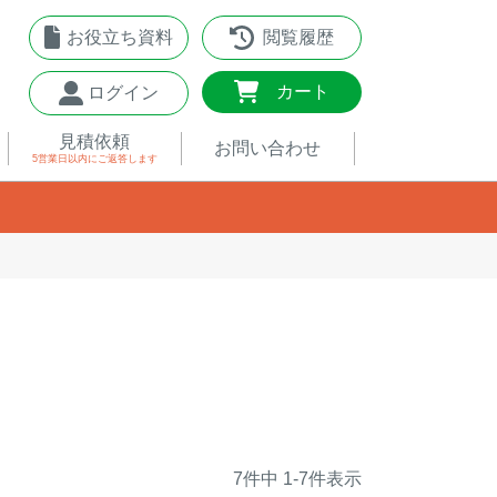
お役立ち資料
閲覧履歴
0
カート
ログイン
見積依頼
お問い合わせ
5営業日以内
にご返答します
7
件中
1
-
7
件表示