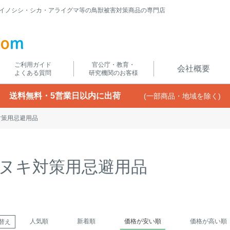
イノシシ・シカ・アライグマ等の鳥獣被害対策商品の専門店
ご利用ガイド
官公庁・教育・
会社概要
よくある質問
研究機関のお客様
送料無料・5営業日以内に出荷
(一部商品・地域を除く)
対策用忌避用品
ヌキ対策用忌避用品
人気順
新着順
価格が安い順
価格が高い順
替え