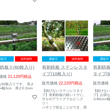
通販可
送料無料
通販可
送料無料
通販可
有刺鉄板 ステンレスタ
鉄板Ⅱ(60枚入り)
有刺鉄板
イプ(10枚入り)
タイプ(
価格
21,120
税込
販売価格
22,220
税込
販売価格
な60枚入りです。 長さ
m×幅3cm 厚さ0.2mm
【錆びないステンレスタイ
【錆びな
プ】有刺鉄板の鋭いトゲに、
プ】お得な
サルやアライグマもビック
さ80cm×
リ！
ハサミで切ることができ、用