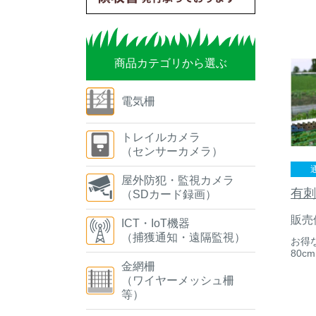
商品カテゴリから選ぶ
電気柵
トレイルカメラ
（センサーカメラ）
屋外防犯・監視カメラ
有刺
（SDカード録画）
販売
ICT・IoT機器
（捕獲通知・遠隔監視）
お得
80c
金網柵
（ワイヤーメッシュ柵
等）