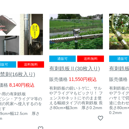
通販可
通販可
送料無料
通販可
送料無料
有刺鉄板
有刺鉄板Ⅱ(30枚入り)
禁刺(16枚入り)
販売価格
販売価格
11,550
税込
価格
8,140
税込
有刺鉄板
有刺鉄板の鋭いトゲに、サル
やアライ
やアライグマもビックリ！ フ
い用の有刺鉄板
ハサミで
ェンスやネットにそのまま使
ビシン・アライグマ等の
途に合わ
える幅細タイプの有刺鉄板 長
獣の民家へ侵入するのを
長さ80cm
さ80cm×幅3cm 厚さ0.2mm
ます
0.2mm
9cm×幅12.5cm 厚さ
m