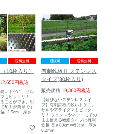
送料無料
通販可
送料無料
（10枚入り）
有刺鉄板Ⅱ ステンレス
タイプ(30枚入り)
12,650
税込
販売価格
19,360
税込
の鋭いトゲに、サル
グマもビックリ！
【錆びないステンレスタイ
切ることができ、用
プ】有刺鉄板の鋭いトゲに、
せて加工が簡単です
サルやアライグマもビック
×幅12.5cm 厚さ
リ！ フェンスやネットにその
まま使える幅細タイプの有刺
鉄板 長さ80cm×幅3cm 厚さ
0.2mm