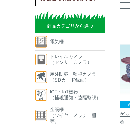
商品カテゴリから選ぶ
電気柵
トレイルカメラ
（センサーカメラ）
屋外防犯・監視カメラ
（SDカード録画）
ICT・IoT機器
（捕獲通知・遠隔監視）
金網柵
ゲッ
（ワイヤーメッシュ柵
等）
巻