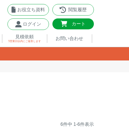
お役立ち資料
閲覧履歴
0
カート
ログイン
見積依頼
お問い合わせ
5営業日以内
にご返答します
6
件中
1
-
6
件表示