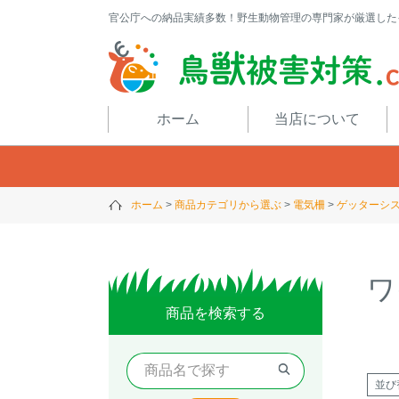
官公庁への納品実績多数！野生動物管理の専門家が厳選した
閉じる
ホーム
当店について
ホーム
商品カテゴリから選ぶ
電気柵
ゲッターシ
ワ
商品を検索する
並び