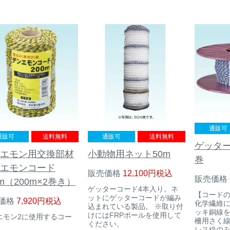
通販可
通販可
送料無料
通販可
送料無料
ゲッター
エモン用交換部材
小動物用ネット50m
巻
エモンコード
販売価格
12,100
税込
販売価格
0m（200m×2巻き）
ゲッターコード4本入り。ネ
【コードの
ットにゲッターコードが編み
価格
7,920
税込
化学繊維
込まれている製品。 ※取り付
ッキ銅線
けにはFRPポールを使用して
エモン2に使用するコー
柵用さく線
ください。
レス線の