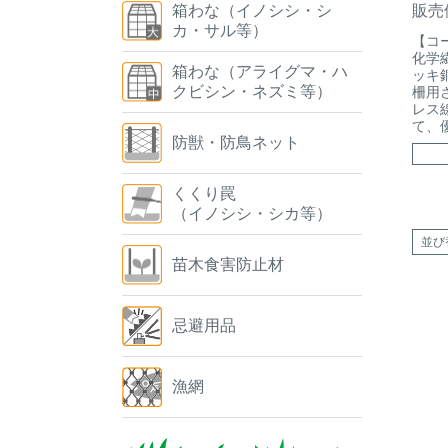
箱わな（イノシシ・シ
販売
カ・サル等）
【コ
化学
箱わな（アライグマ・ハ
ッキ
クビシン・ネズミ等）
柵用
レス
て、
防獣・防鳥ネット
くくり罠
（イノシシ・シカ等）
並び
苗木食害防止材
忌避用品
漁網