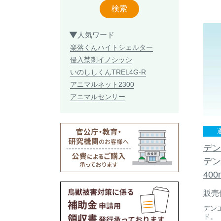
検索
人気ワード
楽落くん
ハイトシェルター
侵入禁刺
イノシッシ
いのししくん
TREL4G-R
アニマルネット2300
アニマルセンサー
デン
デン
40
販売
デン
ド。