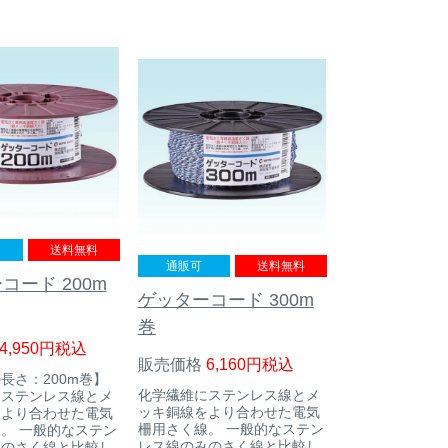
送料無料
通販可
送料無料
コード 200m
ゲッターコード 300m
巻
4,950
税込
販売価格
6,160
税込
長さ：200m巻】
化学繊維にステンレス線とメ
にステンレス線とメ
ッキ銅線をより合わせた電気
をより合わせた電気
柵用さく線。 一般的なステン
。 一般的なステン
レス線のみのさく線と比較し
みのさく線と比較し