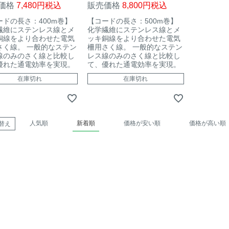
価格
7,480
税込
販売価格
8,800
税込
ードの長さ：400m巻】
【コードの長さ：500m巻】
繊維にステンレス線とメ
化学繊維にステンレス線とメ
銅線をより合わせた電気
ッキ銅線をより合わせた電気
さく線。 一般的なステン
柵用さく線。 一般的なステン
線のみのさく線と比較し
レス線のみのさく線と比較し
優れた通電効率を実現。
て、優れた通電効率を実現。
在庫切れ
在庫切れ
人気順
新着順
価格が安い順
価格が高い順
替え