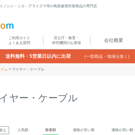
イノシシ・シカ・アライグマ等の鳥獣被害対策商品の専門店
ご利用ガイド
官公庁・教育・
会社概要
よくある質問
研究機関のお客様
送料無料・5営業日以内に出荷
(一部商品・地域を除く)
ステム
ワイヤー・ケーブル
イヤー・ケーブル
人気順
新着順
価格が安い順
価格が高い順
替え