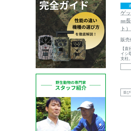
ゲッ
㎜長
ト）
販売
【直径
イシ
支柱
並び