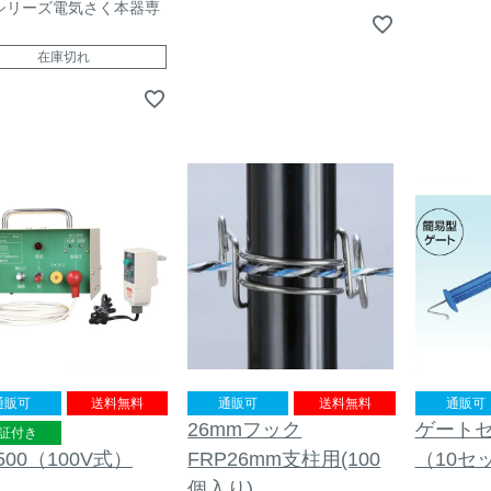
シリーズ電気さく本器専
在庫切れ
通販可
送料無料
通販可
送料無料
通販可
26mmフック
ゲートセ
証付き
-500（100V式）
FRP26mm支柱用(100
（10セ
個入り)