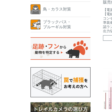
販売
鳥・カラス対策
【電
【電線
コン
ブラックバス・
準装
ブルーギル対策
認ラ
出力