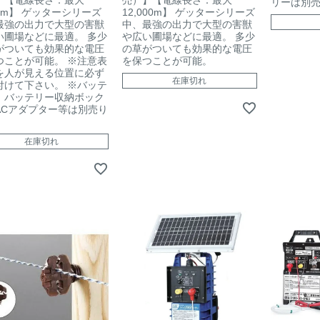
】【電線長さ：最大
売）】【電線長さ：最大
リーは別
00m】 ゲッターシリーズ
12,000m】 ゲッターシリーズ
最強の出力で大型の害獣
中、最強の出力で大型の害獣
い圃場などに最適。 多少
や広い圃場などに最適。 多少
がついても効果的な電圧
の草がついても効果的な電圧
つことが可能。 ※注意表
を保つことが可能。
を人が見える位置に必ず
在庫切れ
付けて下さい。 ※バッテ
、バッテリー収納ボック
ACアダプター等は別売り
。
在庫切れ