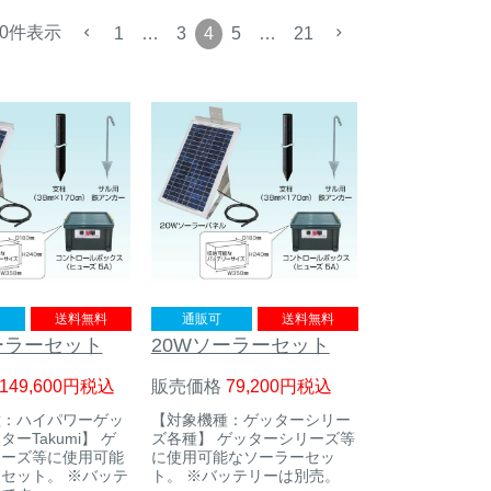
0
件表示
1
…
3
4
5
…
21
送料無料
通販可
送料無料
ーラーセット
20Wソーラーセット
149,600
税込
販売価格
79,200
税込
種：ハイパワーゲッ
【対象機種：ゲッターシリー
ーTakumi】 ゲ
ズ各種】 ゲッターシリーズ等
リーズ等に使用可能
に使用可能なソーラーセッ
セット。 ※バッテ
ト。 ※バッテリーは別売。