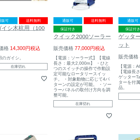
通販可
送料無料
通販可
送料無料
通販可
ガイシ木杭用（100
保証付き
保証付
クイック2000ソーラー
ゲッターT
ット
価格
14,300
税込
販売価格
77,000
税込
販売価格
用のガイシ。
【電源：ソーラー式】【電線
長さ：最大2,000m】 ・ひと
【電源：A
在庫切れ
つのスイッチの操作で作動設
【電線長さ：
定可能なロータリースイッ
ゲッターTa
チ。 ・対象動物に応じて4パ
ターを付
ターンの設定が可能。 ・ソー
品。
ラーパネルの取付け方向を調
整可能。
在庫切れ