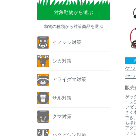
対象動物から選ぶ
動物の種類から対策商品を選ぶ
イノシシ対策
シカ対策
ゲッ
セッ
アライグマ対策
販売
ゲッタ
サル対策
ース
アダ
さく
クマ対策
でき
も壊
アダ
ット
ハクビシン対策