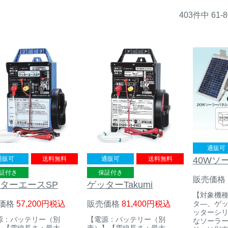
403
件中
61
-
8
通販可
40Wソ
通販可
送料無料
通販可
送料無料
証付き
保証付き
販売価格
ターエースSP
ゲッターTakumi
【対象機
タ―、ゲッタ
価格
57,200
税込
販売価格
81,400
税込
ッターシ
源：バッテリー（別
【電源：バッテリー（別
なソーラー