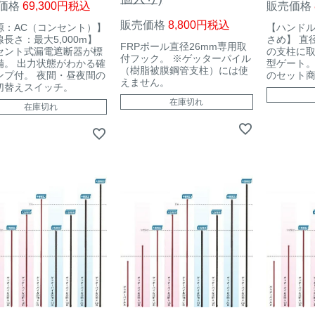
価格
69,300
税込
販売価格
販売価格
8,800
税込
源：AC（コンセント）】
【ハンド
長さ：最大5,000m】
さめ】 直
FRPポール直径26mm専用取
セント式漏電遮断器が標
の支柱に
付フック。 ※ゲッターパイル
備。 出力状態がわかる確
型ゲート。
（樹脂被膜鋼管支柱）には使
ンプ付。 夜間・昼夜間の
のセット
えません。
切替えスイッチ。
在庫切れ
在庫切れ