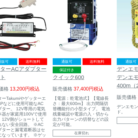
通販可
送料無料
通販可
送料無料
通販可
ターACアダプター
デンエ
保証付き
クイック600
ト
デンエ
400m（
販売価格
37,400
税込
価格
13,200
税込
販売価格
【電源：乾電池式】【電線長
ーTakumiやゲッターエ
さ：最大600m】 出力間隔切
SPなどに使用可能なAC
デンエモン
替機能付の小型タイプ。 電池
プター。 12V専用の電気
ド。
残量確認や電源の入・切から
本器が家庭用100Vで使用
出力パターンの切替などの設
、12V側がショートして
定が可能。
れない安全回路。 ※AC
プターと漏電遮断器はセ
在庫切れ
になっています。 ※ゲッ