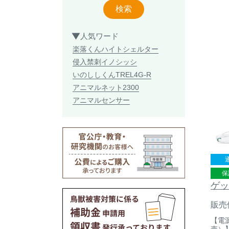
検索
人気ワード
楽落くん
ハイトシェルター
侵入禁刺
イノシッシ
いのししくん
TREL4G-R
アニマルネット2300
アニマルセンサー
保
ゲッ
販売
【電