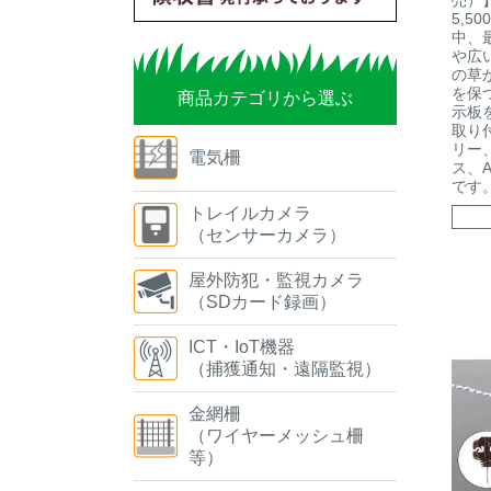
売）
5,5
中、
や広
の草
を保
商品カテゴリから選ぶ
示板
取り
リー
電気柵
ス、
です
トレイルカメラ
（センサーカメラ）
屋外防犯・監視カメラ
（SDカード録画）
ICT・IoT機器
（捕獲通知・遠隔監視）
金網柵
（ワイヤーメッシュ柵
等）