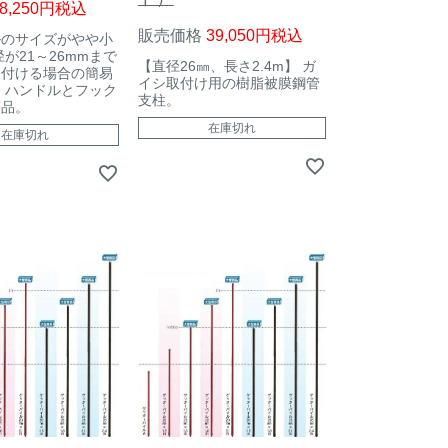
8,250
税込
販売価格
39,050
税込
ルのサイズがやや小
径が21～26mmまで
【直径26㎜、長さ2.4m】 ガ
取付ける場合の簡易
イシ取付け用の樹脂被膜鋼管
 ハンドルとフック
支柱。
商品。
在庫切れ
在庫切れ