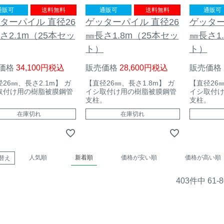
通販可
送料無料
通販可
送料無料
通販可
ターパイル 直径26
ゲッターパイル 直径26
ゲッター
さ2.1m（25本セッ
㎜長さ1.8m（25本セッ
㎜長さ1
ト）
ト）
価格
34,100
税込
販売価格
28,600
税込
販売価格
26㎜、長さ2.1m】 ガ
【直径26㎜、長さ1.8m】 ガ
【直径26㎜
取付け用の樹脂被膜鋼管
イシ取付け用の樹脂被膜鋼管
イシ取付
。
支柱。
支柱。
在庫切れ
在庫切れ
人気順
新着順
価格が安い順
価格が高い順
替え
403
件中
61
-
8