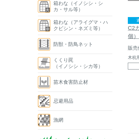
箱わな（イノシシ・シ
カ・サル等）
箱わな（アライグマ・ハ
C2
クビシン・ネズミ等）
個）
防獣・防鳥ネット
販売
木杭
くくり罠
（イノシシ・シカ等）
苗木食害防止材
忌避用品
漁網