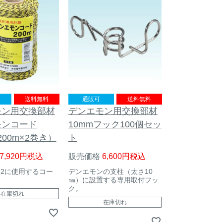
送料無料
通販可
送料無料
モン用交換部材
デンエモン用交換部材
モンコード
10mmフック100個セッ
200m×2巻き）
ト
7,920
税込
販売価格
6,600
税込
2に使用するコー
デンエモンの支柱（太さ10
㎜）に設置する専用取付フッ
ク。
在庫切れ
在庫切れ