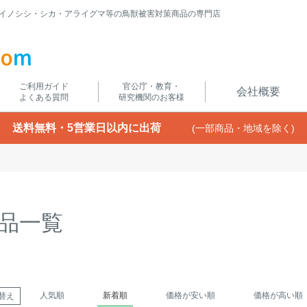
イノシシ・シカ・アライグマ等の鳥獣被害対策商品の専門店
ご利用ガイド
官公庁・教育・
会社概要
よくある質問
研究機関のお客様
送料無料・5営業日以内に出荷
(一部商品・地域を除く)
品一覧
人気順
新着順
価格が安い順
価格が高い順
替え