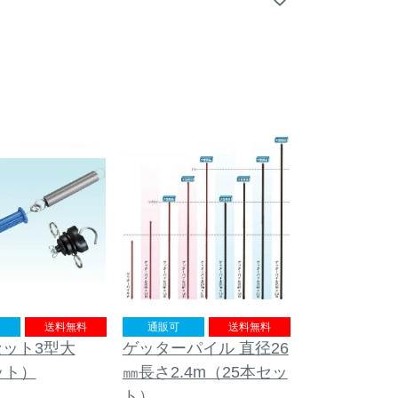
通販可
送料無料
送料無料
ゲッターパイル 直径26
ット3型大
㎜長さ2.4m（25本セッ
ット）
ト）