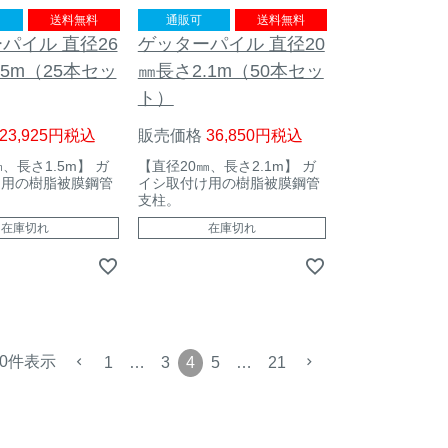
送料無料
通販可
送料無料
パイル 直径26
ゲッターパイル 直径20
.5m（25本セッ
㎜長さ2.1m（50本セッ
ト）
23,925
税込
販売価格
36,850
税込
、長さ1.5m】 ガ
【直径20㎜、長さ2.1m】 ガ
け用の樹脂被膜鋼管
イシ取付け用の樹脂被膜鋼管
支柱。
在庫切れ
在庫切れ
0
件表示
1
…
3
4
5
…
21