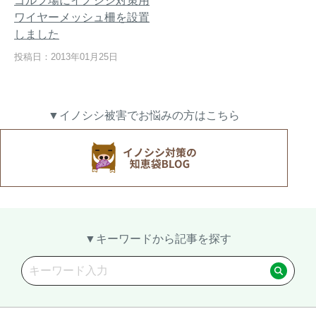
ゴルフ場にイノシシ対策用
ワイヤーメッシュ柵を設置
しました
投稿日：2013年01月25日
熊出没地域の対策法！安全な
ハクビシン対策の決定版「ハ
アウトドアライフを送るため
クビシン被害を減らすため
に
に」【2024年版】
▼イノシシ被害でお悩みの方はこちら
メルマガ登録
お役立ち資料
▼キーワードから記事を探す
ご相談
オンライン
お問い合わせ
ショップ