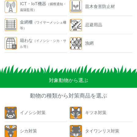
ICT・IoT機器
（捕獲通知・
苗木食害防止材
遠隔監視）
金網柵
（ワイヤーメッシュ柵
忌避用品
等）
箱わな
（イノシシ・シカ・サ
漁網
ル等）
対象動物から選ぶ
動物の種類から対策商品を選ぶ
イノシシ対策
キツネ対策
シカ対策
タイワンリス対策