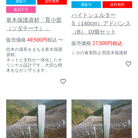
通販可
送料無料
通販可
送料無料
返品不可
イノシシ対策
キツネ対策
ハイトシェルター
単木保護資材「育小苗
S（140cm）アドバンス
（ソダチーナ）」
シカ対策
タイワンリス対策
（B） 10個セット
販売価格
49,500
税込
〜
販売価格
27,500
税込
イタチ・テン・
アライグマ対策
幼木の成長をまもる単木保護
マングース対策
シカの食害防止用苗木保護材
資材。
ネットと支柱が一体化したオ
リジナル設計です。大切な樹
サル対策
ヌートリア対策
木をながく守ります。
クマ対策
ネズミ・モグラ対策
ハクビシン対策
鳥・カラス対策
ブラックバス・
タヌキ対策
ブルーギル対策