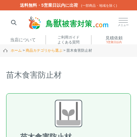
送料無料・5営業日以内に出荷
送料無料・5営業日以内に出荷
(一部商品・地域を除く)
(一部商品・地域を除く)
閉じる
メニュー
ご利用ガイド
見積依頼
当店について
よくある質問
5営業日以内
ホーム
商品カテゴリから選ぶ
苗木食害防止材
人気ワード
楽落くん
ハイトシェルター
侵入禁刺
イノシッシ
苗木食害防止材
いのししくん
TREL4G-R
アニマルネット2300
アニマルセンサー
商品カテゴリから選ぶ
箱わな
（アライグマ・ハ
電気柵
クビシン・ネズミ等）
苗木食害防止材