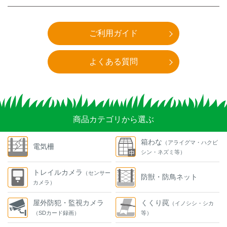
ご利用ガイド
よくある質問
商品カテゴリから選ぶ
箱わな
（アライグマ・ハクビ
電気柵
シン・ネズミ等）
トレイルカメラ
（センサー
防獣・防鳥ネット
カメラ）
屋外防犯・監視カメラ
くくり罠
（イノシシ・シカ
（SDカード録画）
等）