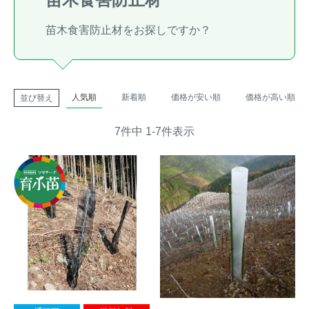
トレイルカメラ
（セン
防獣・防鳥ネット
苗木食害防止材をお探しですか？
サーカメラ）
屋外防犯・監視カメ
くくり罠
（イノシシ・
ラ
（SDカード録画）
シカ等）
人気順
新着順
価格が安い順
価格が高い順
並び替え
ICT・IoT機器
（捕獲通
苗木食害防止材
知・遠隔監視）
7
件中
1
-
7
件表示
金網柵
（ワイヤーメッシ
忌避用品
ュ柵等）
箱わな
（イノシシ・シ
漁網
カ・サル等）
対象動物から選ぶ
動物の種類から対策商品を選ぶ