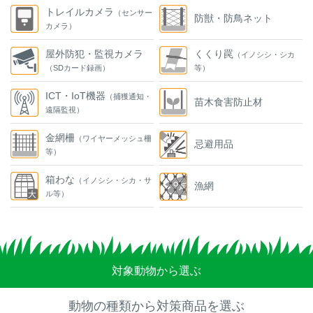
トレイルカメラ
（センサー
防獣・防鳥ネット
カメラ）
屋外防犯・監視カメラ
くくり罠
（イノシシ・シカ
（SDカード録画）
等）
ICT・IoT機器
（捕獲通知・
苗木食害防止材
遠隔監視）
金網柵
（ワイヤーメッシュ柵
忌避用品
等）
箱わな
（イノシシ・シカ・サ
漁網
ル等）
対象動物から選ぶ
動物の種類から対策商品を選ぶ