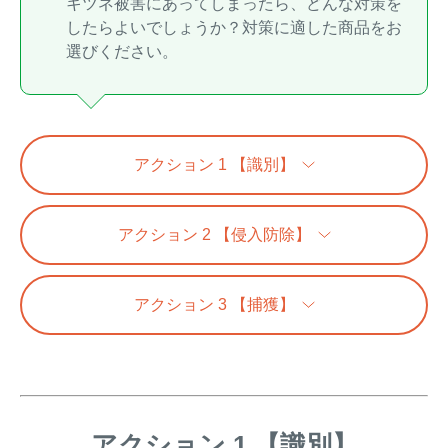
キツネ被害にあってしまったら、どんな対策を
したらよいでしょうか？対策に適した商品をお
イノシシ対策
キツネ対策
選びください。
シカ対策
タイワンリス対策
イタチ・テン・
アライグマ対策
マングース対策
アクション 1 【識別】
サル対策
ヌートリア対策
アクション 2 【侵入防除】
クマ対策
ネズミ・モグラ対策
アクション 3 【捕獲】
ハクビシン対策
鳥・カラス対策
ブラックバス・
タヌキ対策
ブルーギル対策
アクション 1 【識別】