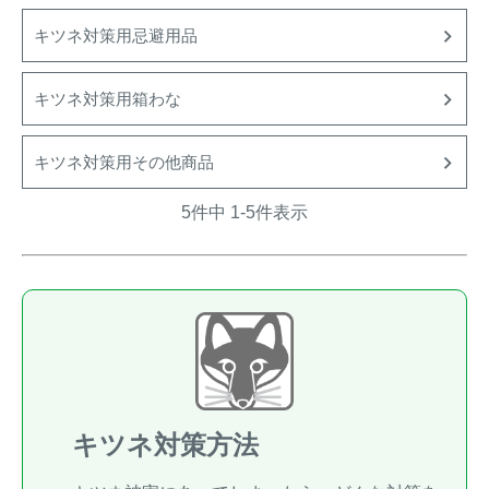
トレイルカメラ
（セン
キツネ対策用忌避用品
防獣・防鳥ネット
サーカメラ）
屋外防犯・監視カメ
くくり罠
（イノシシ・
キツネ対策用箱わな
ラ
（SDカード録画）
シカ等）
ICT・IoT機器
キツネ対策用その他商品
（捕獲通
苗木食害防止材
知・遠隔監視）
5
件中
1
-
5
件表示
金網柵
（ワイヤーメッシ
忌避用品
ュ柵等）
箱わな
（イノシシ・シ
漁網
カ・サル等）
対象動物から選ぶ
キツネ対策方法
動物の種類から対策商品を選ぶ