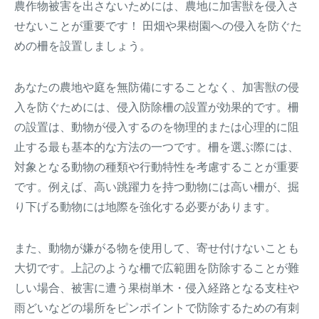
農作物被害を出さないためには、農地に加害獣を侵入さ
せないことが重要です！ 田畑や果樹園への侵入を防ぐた
めの柵を設置しましょう。
あなたの農地や庭を無防備にすることなく、加害獣の侵
入を防ぐためには、侵入防除柵の設置が効果的です。柵
の設置は、動物が侵入するのを物理的または心理的に阻
止する最も基本的な方法の一つです。柵を選ぶ際には、
対象となる動物の種類や行動特性を考慮することが重要
です。例えば、高い跳躍力を持つ動物には高い柵が、掘
り下げる動物には地際を強化する必要があります。
また、動物が嫌がる物を使用して、寄せ付けないことも
大切です。上記のような柵で広範囲を防除することが難
しい場合、被害に遭う果樹単木・侵入経路となる支柱や
雨どいなどの場所をピンポイントで防除するための有刺