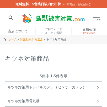
送料無料・5営業日以内に出荷
送料無料・5営業日以内に出荷
(一部商品・地域を除く)
(一部商品・地域を除く)
閉じる
メニュー
ご利用ガイド
見積依頼
当店について
よくある質問
5営業日以内
ホーム
対象動物から選ぶ
キツネ対策商品
人気ワード
楽落くん
ハイトシェルター
侵入禁刺
イノシッシ
キツネ対策商品
いのししくん
TREL4G-R
アニマルネット2300
アニマルセンサー
5
件中
1
-
5
件表示
商品カテゴリから選ぶ
キツネ対策用トレイルカメラ（センサーカメラ）
箱わな
（アライグマ・ハ
キツネ対策用電気柵
電気柵
クビシン・ネズミ等）