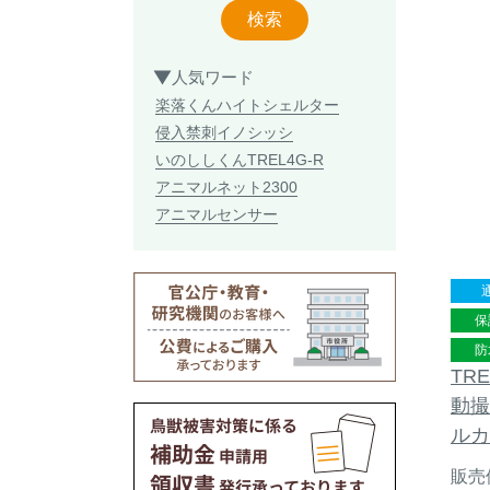
検索
人気ワード
楽落くん
ハイトシェルター
侵入禁刺
イノシッシ
いのししくん
TREL4G-R
アニマルネット2300
アニマルセンサー
保
防
TRE
動撮
ルカ
販売