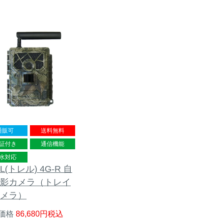
通販可
送料無料
証付き
通信機能
水対応
L(トレル) 4G-R 自
影カメラ（トレイ
メラ）
価格
86,680
税込