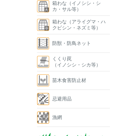
箱わな（イノシシ・シ
カ・サル等）
箱わな（アライグマ・ハ
クビシン・ネズミ等）
防獣・防鳥ネット
くくり罠
（イノシシ・シカ等）
苗木食害防止材
忌避用品
漁網