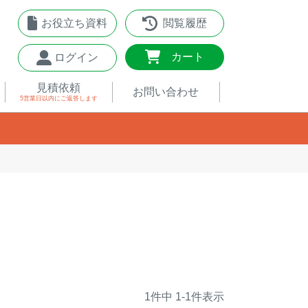
お役立ち資料
閲覧履歴
0
カート
ログイン
見積依頼
お問い合わせ
5営業日以内
にご返答します
1
件中
1
-
1
件表示