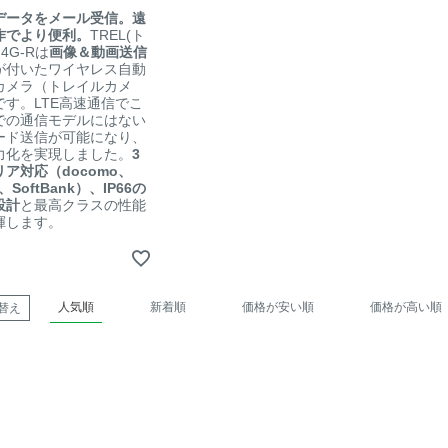
データをメール受信。遠
作でより便利。
TREL(ト
 4G-Rは
画像＆動画送信
が付いたワイヤレス自動
カメラ（トレイルカメ
です。LTE高速通信でこ
での通信モデルにはない
ード送信が可能になり、
力化を実現しました。
3
ア対応（docomo、
I、SoftBank）、IP66の
設計
と最高クラスの性能
揮します。
人気順
新着順
価格が安い順
価格が高い順
替え