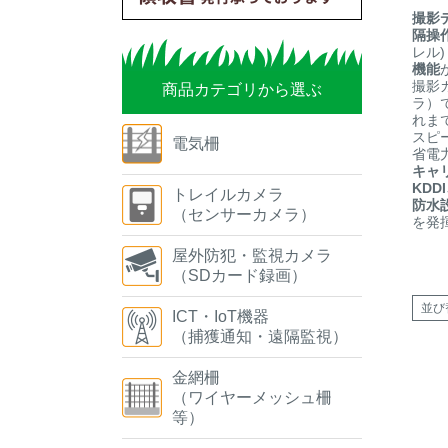
撮影
隔操
レル)
機能
撮影
商品カテゴリから選ぶ
ラ）
れま
スピ
電気柵
省電
キャリ
KDD
トレイルカメラ
防水
（センサーカメラ）
を発
屋外防犯・監視カメラ
（SDカード録画）
並び
ICT・IoT機器
（捕獲通知・遠隔監視）
金網柵
（ワイヤーメッシュ柵
等）