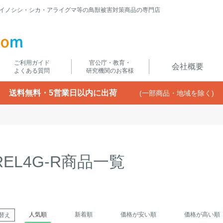
イノシシ・シカ・アライグマ等の鳥獣被害対策商品の専門店
ご利用ガイド
官公庁・教育・
会社概要
よくある質問
研究機関のお客様
送料無料・5営業日以内に出荷
(一部商品・地域を除く)
REL4G-R商品一覧
人気順
新着順
価格が安い順
価格が高い順
替え