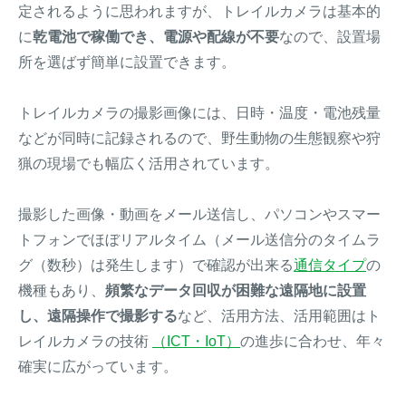
定されるように思われますが、トレイルカメラは基本的
に
乾電池で稼働でき、電源や配線が不要
なので、設置場
所を選ばず簡単に設置できます。
トレイルカメラの撮影画像には、日時・温度・電池残量
などが同時に記録されるので、野生動物の生態観察や狩
猟の現場でも幅広く活用されています。
撮影した画像・動画をメール送信し、パソコンやスマー
トフォンでほぼリアルタイム（メール送信分のタイムラ
グ（数秒）は発生します）で確認が出来る
通信タイプ
の
機種もあり、
頻繁なデータ回収が困難な遠隔地に設置
し、遠隔操作で撮影する
など、活用方法、活用範囲はト
レイルカメラの技術
（ICT・IoT）
の進歩に合わせ、年々
確実に広がっています。