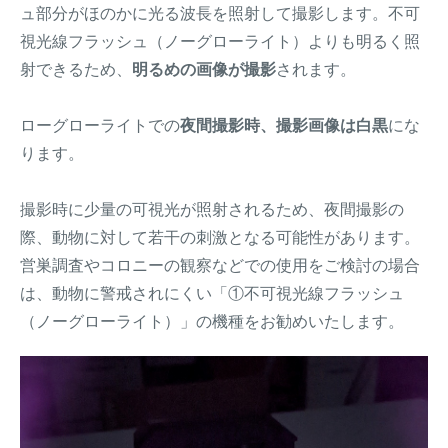
ュ部分がほのかに光る波長を照射して撮影します。不可
視光線フラッシュ（ノーグローライト）よりも明るく照
射できるため、
明るめの画像が撮影
されます。
ローグローライトでの
夜間撮影時、撮影画像は白黒
にな
ります。
撮影時に少量の可視光が照射されるため、夜間撮影の
際、動物に対して若干の刺激となる可能性があります。
営巣調査やコロニーの観察などでの使用をご検討の場合
は、動物に警戒されにくい「①不可視光線フラッシュ
（ノーグローライト）」の機種をお勧めいたします。