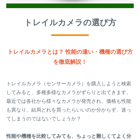
トレイルカメラ
（セン
防獣・防鳥ネット
サーカメラ）
トレイルカメラの選び方
屋外防犯・監視カメ
くくり罠
（イノシシ・
ラ
（SDカード録画）
シカ等）
ICT・IoT機器
（捕獲通
苗木食害防止材
トレイルカメラとは？ 性能の違い・機種の選び方
知・遠隔監視）
を徹底解説！
金網柵
（ワイヤーメッシ
忌避用品
ュ柵等）
箱わな
トレイルカメラ（センサーカメラ）を購入しようと検索
（イノシシ・シ
漁網
カ・サル等）
してみると、多種多様なカメラがずらりと出てきます。
最近では各社から様々なカメラが発売され、価格も性能
も異なり、結局どれを買ったらいいのか分からず、迷っ
対象動物から選ぶ
てしまうのではないでしょうか？
動物の種類から対策商品を選ぶ
性能や機種を比較してみても、ちょっと難しくてよく分