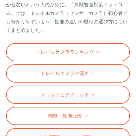
からない
という人のために、「鳥獣被害対策ドットコ
イノシシ対策
キツネ対策
ム」では、トレイルカメラ（センサーカメラ）初心者で
も分かりやすいよう、性能の違いや機種の選び方につい
シカ対策
タイワンリス対策
てまとめました。
イタチ・テン・
アライグマ対策
マングース対策
トレイルカメラランキング
サル対策
ヌートリア対策
トレイルカメラの基本
クマ対策
ネズミ・モグラ対策
メリットとデメリット
ハクビシン対策
鳥・カラス対策
機能・性能比較
ブラックバス・
タヌキ対策
ブルーギル対策