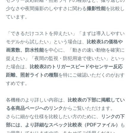
センサー反応距離・照射ライトの種類など、撮り逃しの
少なさや夜間撮影のしやすさに関わる
撮影性能
を比較し
ています。
「できるだけコストを抑えたい」「まずは導入しやすい
モデルから試したい」という場合は、
比較表1の価格や
画素数、防水性能
を中心に、「動きの速い動物を確実に
捉えたい」「夜間の監視・防犯用途で使いたい」といっ
た場合は、
比較表2のトリガースピードやセンサー反応
距離、照射ライトの種類
を特にご確認いただくのがおす
すめです。
各機種のより詳しい内容は、
比較表の下部に掲載してい
る各商品ページへのリンク
からご覧いただけます。
さらに細かな仕様を比較したい方のために、
リンクの下
部には、より詳細なスペック比較表（PDFファイル）
も