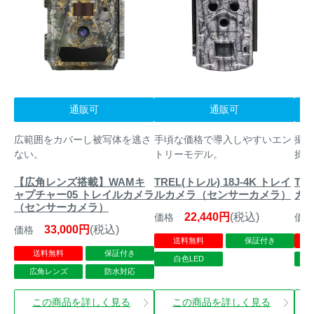
通販可
通販可
広範囲をカバーし被写体を逃さ
手頃な価格で導入しやすいエン
撮影
ない。
トリーモデル。
操作
【広角レンズ搭載】WAMキ
TREL(トレル) 18J-4K トレイ
TR
ャプチャー05 トレイルカメラ
ルカメラ（センサーカメラ）
カ
（センサーカメラ）
22,440円
(税込)
価格
価格
33,000円
(税込)
価格
送料無料
保証付き
送料無料
保証付き
白色LED
広角レンズ
防水対応
この商品を詳しく見る
この商品を詳しく見る