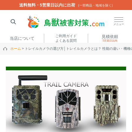
送料無料・5営業日以内に出荷
送料無料・5営業日以内に出荷
(一部商品・地域を除く)
(一部商品・地域を除く)
閉じる
メニュー
ご利用ガイド
見積依頼
当店について
よくある質問
5営業日以内
ホーム
トレイルカメラの選び方│トレイルカメラとは？ 性能の違い・機種
人気ワード
楽落くん
ハイトシェルター
侵入禁刺
イノシッシ
いのししくん
TREL4G-R
アニマルネット2300
アニマルセンサー
商品カテゴリから選ぶ
箱わな
（アライグマ・ハ
電気柵
クビシン・ネズミ等）