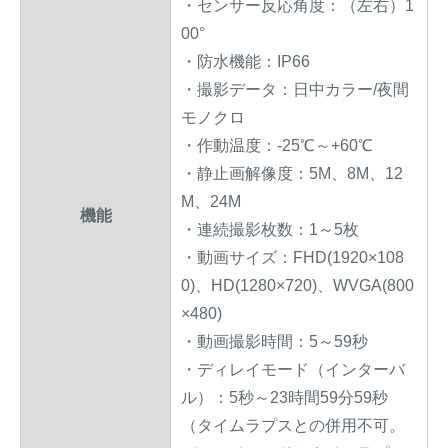
・センサー反応角度：（左右）1
00°
・防水機能：IP66
・撮影データ：日中カラー/夜間
モノクロ
・作動温度：-25℃～+60℃
・静止画解像度：5M、8M、12
M、24M
機能
・連続撮影枚数：1～5枚
・動画サイズ：FHD(1920×108
0)、HD(1280×720)、WVGA(800
×480)
・動画撮影時間：5～59秒
・ディレイモード（インターバ
ル）：5秒～23時間59分59秒
（タイムラプスとの併用不可。