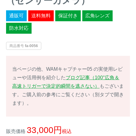
（センサーカメラ）
イノシシ対策
キツネ対策
通販可
送料無料
保証付き
広角レンズ
防水対応
シカ対策
タイワンリス対策
イタチ・テン・
商品番号
fa-0056
アライグマ対策
マングース対策
サル対策
ヌートリア対策
当ページの他、WAMキャプチャー05 の実使用レビ
ューや活用例を紹介した
ブログ記事（100°広角＆
クマ対策
ネズミ・モグラ対策
高速トリガーで決定的瞬間を逃さない）
もございま
す。ご購入前の参考にご覧ください（別タブで開き
ハクビシン対策
鳥・カラス対策
ます）。
ブラックバス・
タヌキ対策
ブルーギル対策
33,000
販売価格
税込