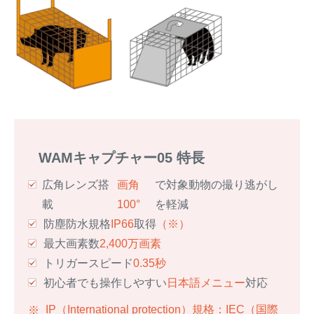
WAMキャプチャー05 特長
広角レンズ搭
画角
で対象動物の撮り逃がし
載
100°
を軽減
防塵防水規格
IP66
取得
（※）
最大画素数
2,400万画素
トリガースピード
0.35秒
初心者でも操作しやすい
日本語メニュー
対応
IP（International protection）規格：IEC（国際