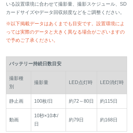
いる設置環境に合わせて撮影量、撮影スケジュール、SD
カードサイズやデータ回収頻度などをご調整ください。
※以下掲載データはあくまでも目安です。設置環境によ
っては実際のデータと大きく異なる場合がございますの
で予めご了承ください。
バッテリー持続日数目安
撮影種
撮影量
LED点灯時
LED消灯時
別
静止画
100枚/日
約72～80日
約115日
10秒×10本/
動画
約79日
約168日
日