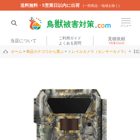
送料無料・5営業日以内に出荷
送料無料・5営業日以内に出荷
(一部商品・地域を除く)
(一部商品・地域を除く)
閉じる
メニュー
ご利用ガイド
見積依頼
当店について
よくある質問
5営業日以内
ホーム
商品カテゴリから選ぶ
トレイルカメラ（センサーカメラ）
【広
人気ワード
楽落くん
ハイトシェルター
侵入禁刺
イノシッシ
いのししくん
TREL4G-R
アニマルネット2300
アニマルセンサー
商品カテゴリから選ぶ
箱わな
（アライグマ・ハ
電気柵
クビシン・ネズミ等）