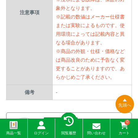
象外となります。
注意事項
※記載の数値はメーカー仕様書
または実験によるものです。使
用環境によっては記載内容と異
なる場合があります。
※商品の外観・仕様・価格など
は商品改良のために予告なく変
更することがありますので、あ
らかじめご了承ください。
備考
-
先頭へ
非通信モデル
0
機能・性能を比較できる便利な一覧表
商品一覧
ログイン
閲覧履歴
問い合わせ
カート
トレイルカメラ比較表