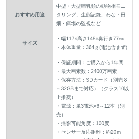
中型・大型哺乳類の動物相モニ
おすすめ用途
タリング、生態記録、わな・田
畑・餌場の監視など
・幅117×高さ148×奥行き77㎜
サイズ
・本体重量：364ｇ(電池含まず)
・保証期間：ご購入から1年間
・最大画素数：2400万画素
・保存方法：SDカード（別売 8
～32GBまで対応）（クラス10以
上推奨）
・電源：単3電池×6～12本（別
売）
・撮影可能角度：100度
・センサー反応距離：約20ｍ