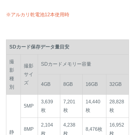
※アルカリ乾電池12本使用時
SDカード保存データ量目安
撮
SDカードメモリー容量
撮影
影
サイ
種
ズ
4GB
8GB
16GB
32GB
別
3,639
7,201
14,440
28,828
5MP
枚
枚
枚
枚
2,104
4,238
16,952
8MP
8,476枚
静
枚
枚
枚