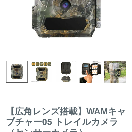
トレイルカメラ
（セン
防獣・防鳥ネット
サーカメラ）
屋外防犯・監視カメ
くくり罠
（イノシシ・
ラ
（SDカード録画）
シカ等）
ICT・IoT機器
（捕獲通
苗木食害防止材
知・遠隔監視）
金網柵
（ワイヤーメッシ
忌避用品
ュ柵等）
箱わな
（イノシシ・シ
漁網
カ・サル等）
【広角レンズ搭載】WAMキャ
対象動物から選ぶ
プチャー05 トレイルカメラ
動物の種類から対策商品を選ぶ