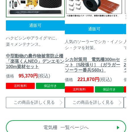
通販可
通販可
ハクビシンやアライグマに。
人気のソーラーでシカ・イノシ
人気
楽々メンテナンス。
シ・クマを対策。
で手
中型動物の農作物被害防止柵
シカ対策用 電気柵300mセ
イ
「楽落くんNEO」デンエモン
ット［5段張り］（ガラガー
20
100m資材セット
ソーラー番兵S60x）
ラガ
95,370円
(税込)
価格
221,870円
(税込)
価格
価格
送料無料
保証付き
送料無料
保証付き
この商品を詳しく見る
この商品を詳しく見る
電気柵
一覧ページへ