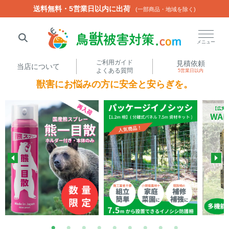
送料無料・5営業日以内に出荷
送料無料・5営業日以内に出荷
(一部商品・地域を除く)
(一部商品・地域を除く)
閉じる
メニュー
ご利用ガイド
見積依頼
当店について
よくある質問
5営業日以内
獣害にお悩みの方に安全と安らぎを。
人気ワード
楽落くん
ハイトシェルター
侵入禁刺
イノシッシ
いのししくん
TREL4G-R
アニマルネット2300
アニマルセンサー
商品カテゴリから選ぶ
箱わな
（アライグマ・ハ
電気柵
クビシン・ネズミ等）