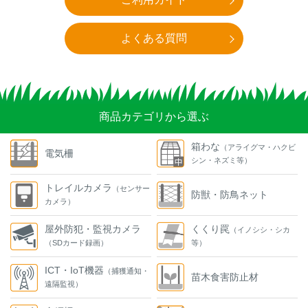
よくある質問
商品カテゴリから選ぶ
箱わな
（アライグマ・ハクビ
電気柵
シン・ネズミ等）
トレイルカメラ
（センサー
防獣・防鳥ネット
カメラ）
屋外防犯・監視カメラ
くくり罠
（イノシシ・シカ
（SDカード録画）
等）
ICT・IoT機器
（捕獲通知・
苗木食害防止材
遠隔監視）