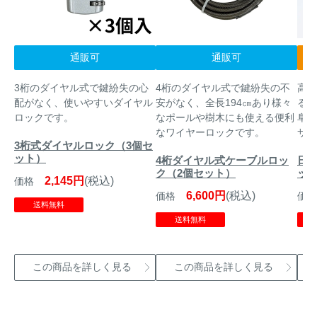
通販可
通販可
3桁のダイヤル式で鍵紛失の心
4桁のダイヤル式で鍵紛失の不
高品
配がなく、使いやすいダイヤル
安がなく、全長194㎝あり様々
る、
ロックです。
なポールや樹木にも使える便利
阜県
なワイヤーロックです。
サイ
3桁式ダイヤルロック（3個セ
ット）
4桁ダイヤル式ケーブルロッ
日本
ク（2個セット）
ット 
2,145円
(税込)
価格
6,600円
(税込)
価格
価格
送料無料
送料無料
この商品を詳しく見る
この商品を詳しく見る