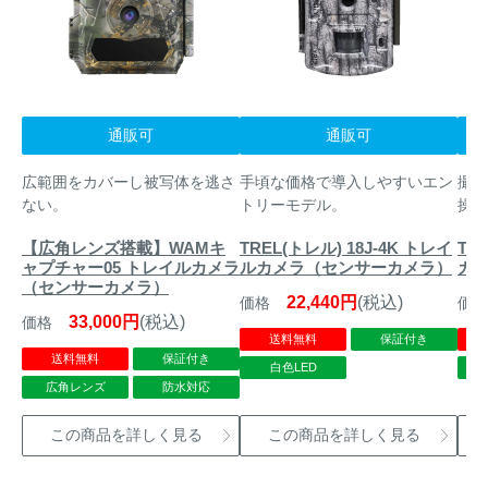
通販可
通販可
広範囲をカバーし被写体を逃さ
手頃な価格で導入しやすいエン
撮影
ない。
トリーモデル。
操作
【広角レンズ搭載】WAMキ
TREL(トレル) 18J-4K トレイ
TR
ャプチャー05 トレイルカメラ
ルカメラ（センサーカメラ）
カ
（センサーカメラ）
22,440円
(税込)
価格
価格
33,000円
(税込)
価格
送料無料
保証付き
送料無料
保証付き
白色LED
広角レンズ
防水対応
この商品を詳しく見る
この商品を詳しく見る