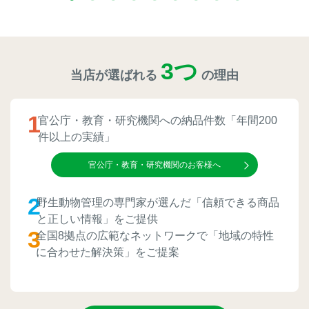
トレイルカメラ
（セン
防獣・防鳥ネット
サーカメラ）
屋外防犯・監視カメ
くくり罠
（イノシシ・
3つ
ラ
当店が選ばれる
の理由
（SDカード録画）
シカ等）
ICT・IoT機器
（捕獲通
苗木食害防止材
知・遠隔監視）
1
官公庁・教育・研究機関への納品件数「年間200
件以上の実績」
金網柵
（ワイヤーメッシ
忌避用品
ュ柵等）
官公庁・教育・研究機関のお客様へ
箱わな
（イノシシ・シ
漁網
2
カ・サル等）
野生動物管理の専門家が選んだ「信頼できる商品
と正しい情報」をご提供
3
全国8拠点の広範なネットワークで「地域の特性
に合わせた解決策」をご提案
対象動物から選ぶ
動物の種類から対策商品を選ぶ