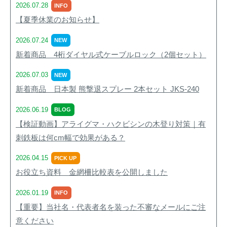
2026.07.28
INFO
【夏季休業のお知らせ】
2026.07.24
NEW
新着商品 4桁ダイヤル式ケーブルロック（2個セット）
2026.07.03
NEW
新着商品 日本製 熊撃退スプレー 2本セット JKS-240
2026.06.19
BLOG
【検証動画】アライグマ・ハクビシンの木登り対策｜有
刺鉄板は何cm幅で効果がある？
2026.04.15
PICK UP
お役立ち資料 金網柵比較表を公開しました
2026.01.19
INFO
【重要】当社名・代表者名を装った不審なメールにご注
意ください