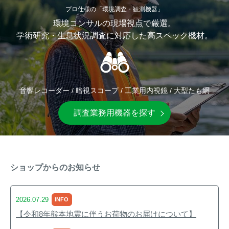
アナグマ対策
プロ仕様の「環境調査・観測機器」
環境コンサルの現場視点で厳選。
学術研究・生息状況調査に対応した高スペック機材。
閉じる
音響レコーダー / 暗視スコープ / 工業用内視鏡 / 大型たも網
調査業務用機器を探す
ショップからのお知らせ
2026.07.29
INFO
【令和8年熊本地震に伴うお荷物のお届けについて】