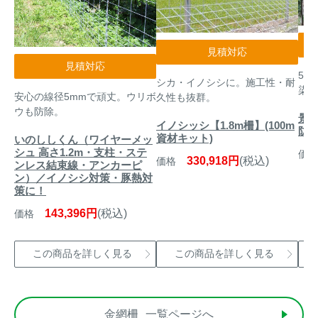
見積対応
見積対応
50
シカ・イノシシに。施工性・耐
染む
安心の線径5mmで頑丈。ウリボ
久性も抜群。
ウも防除。
景
イノシッシ【1.8m柵】(100m
防護
資材キット)
いのししくん（ワイヤーメッ
シュ 高さ1.2m・支柱・ステ
価格
330,918円
(税込)
価格
ンレス結束線・アンカーピ
ン）／イノシシ対策・豚熱対
策に！
143,396円
(税込)
価格
この商品を詳しく見る
この商品を詳しく見る
金網柵
一覧ページへ