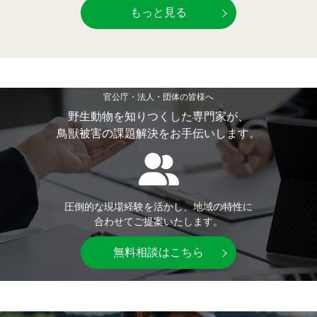
もっと見る
イノシシ対策
キツネ対策
シカ対策
タイワンリス対策
官公庁・法人・団体の皆様へ
イタチ・テン・
アライグマ対策
マングース対策
野生動物を知りつくした専門家が、
鳥獣被害の課題解決をお手伝いします。
サル対策
ヌートリア対策
クマ対策
ネズミ・モグラ対策
圧倒的な現場経験を活かし、地域の特性に
合わせてご提案いたします。
ハクビシン対策
鳥・カラス対策
無料相談はこちら
ブラックバス・
タヌキ対策
ブルーギル対策