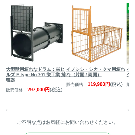
大型獣用箱わなドラム：栄ヒ
イノシシ・シカ・クマ用箱わ
イノ
ルズ E type No.701 栄工業 捕
な（片開 / 両開）
シ
獲器
119,900円
(税込)
販売価格
販売
297,000円
(税込)
販売価格
ご不明な点はお気軽にお問い合わせください。