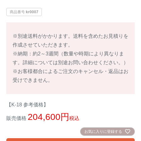
イノシシ対策
キツネ対策
商品番号
kr0007
シカ対策
タイワンリス対策
※別途送料がかかります。送料を含めたお見積りを
作成させていただきます。
イタチ・テン・
アライグマ対策
マングース対策
※納期：約2～3週間（数量や時期により異なりま
す。詳細については別途お問い合わせください。）
サル対策
ヌートリア対策
※お客様都合によるご注文のキャンセル・返品はお
受けできません。
クマ対策
ネズミ・モグラ対策
【K-18 参考価格】
ハクビシン対策
鳥・カラス対策
204,600
販売価格
税込
ブラックバス・
タヌキ対策
ブルーギル対策
お気に入りに登録する