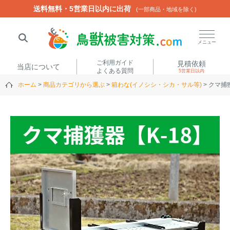
送料無料・5営業日以内に出荷
送料無料・5営業日以内に出荷
(一部商品・地域を除く)
(一部商品・地域を除く)
閉じる
メニュー
ご利用ガイド
見積依頼
当店について
よくある質問
5営業日以内
ホーム
商品カテゴリから選ぶ
箱わな(イノシシ・シカ・サル等)
クマ捕獲
人気ワード
楽落くん
ハイトシェルター
侵入禁刺
イノシッシ
いのししくん
TREL4G-R
アニマルネット2300
アニマルセンサー
商品カテゴリから選ぶ
箱わな
（アライグマ・ハ
電気柵
クビシン・ネズミ等）