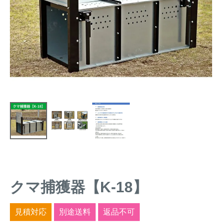
トレイルカメラ
（セン
防獣・防鳥ネット
サーカメラ）
屋外防犯・監視カメ
くくり罠
（イノシシ・
ラ
（SDカード録画）
シカ等）
ICT・IoT機器
（捕獲通
苗木食害防止材
知・遠隔監視）
金網柵
（ワイヤーメッシ
忌避用品
ュ柵等）
箱わな
（イノシシ・シ
漁網
カ・サル等）
クマ捕獲器【K-18】
対象動物から選ぶ
動物の種類から対策商品を選ぶ
見積対応
別途送料
返品不可