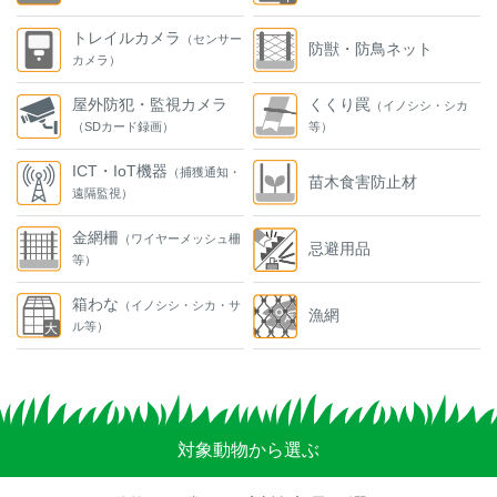
トレイルカメラ
（センサー
防獣・防鳥ネット
カメラ）
屋外防犯・監視カメラ
くくり罠
（イノシシ・シカ
（SDカード録画）
等）
ICT・IoT機器
（捕獲通知・
苗木食害防止材
遠隔監視）
金網柵
（ワイヤーメッシュ柵
忌避用品
等）
箱わな
（イノシシ・シカ・サ
漁網
ル等）
対象動物から選ぶ