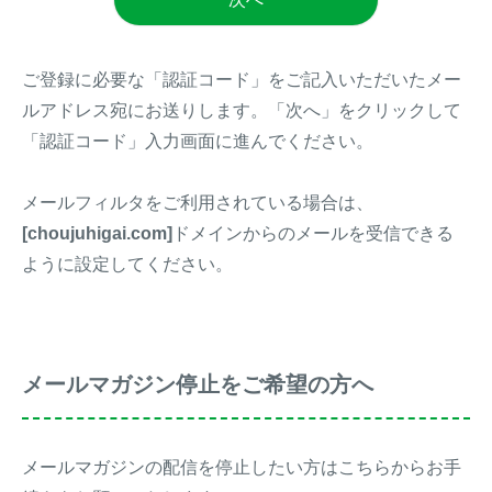
イノシシ対策
キツネ対策
ご登録に必要な「認証コード」をご記入いただいたメー
シカ対策
タイワンリス対策
ルアドレス宛にお送りします。「次へ」をクリックして
「認証コード」入力画面に進んでください。
イタチ・テン・
アライグマ対策
マングース対策
メールフィルタをご利用されている場合は、
[choujuhigai.com]
ドメインからのメールを受信できる
サル対策
ヌートリア対策
ように設定してください。
クマ対策
ネズミ・モグラ対策
ハクビシン対策
鳥・カラス対策
メールマガジン停止をご希望の方へ
ブラックバス・
タヌキ対策
ブルーギル対策
メールマガジンの配信を停止したい方はこちらからお手