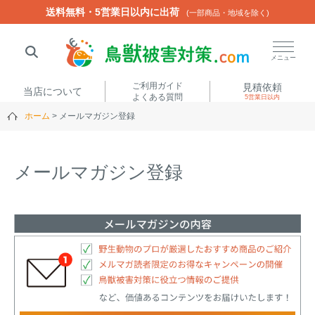
送料無料・5営業日以内に出荷
送料無料・5営業日以内に出荷
(一部商品・地域を除く)
(一部商品・地域を除く)
閉じる
メニュー
ご利用ガイド
見積依頼
当店について
よくある質問
5営業日以内
ホーム
メールマガジン登録
人気ワード
楽落くん
ハイトシェルター
侵入禁刺
イノシッシ
メールマガジン登録
いのししくん
TREL4G-R
アニマルネット2300
アニマルセンサー
商品カテゴリから選ぶ
箱わな
（アライグマ・ハ
電気柵
クビシン・ネズミ等）