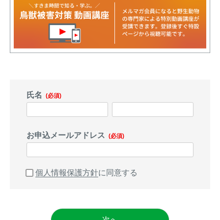
トレイルカメラ
（セン
防獣・防鳥ネット
サーカメラ）
屋外防犯・監視カメ
くくり罠
（イノシシ・
ラ
（SDカード録画）
シカ等）
ICT・IoT機器
（捕獲通
苗木食害防止材
知・遠隔監視）
氏名
(必須)
金網柵
（ワイヤーメッシ
忌避用品
ュ柵等）
箱わな
（イノシシ・シ
お申込メールアドレス
漁網
(必須)
カ・サル等）
個人情報保護方針
に同意する
対象動物から選ぶ
動物の種類から対策商品を選ぶ
次へ