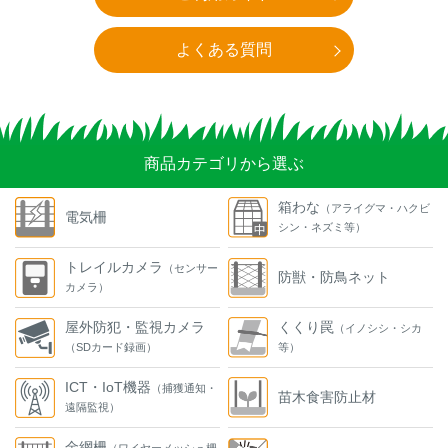
よくある質問
商品カテゴリから選ぶ
箱わな
（アライグマ・ハクビ
電気柵
シン・ネズミ等）
トレイルカメラ
（センサー
防獣・防鳥ネット
カメラ）
屋外防犯・監視カメラ
くくり罠
（イノシシ・シカ
（SDカード録画）
等）
ICT・IoT機器
（捕獲通知・
苗木食害防止材
遠隔監視）
金網柵