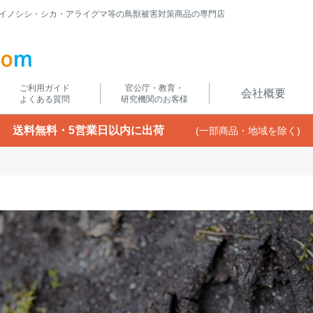
イノシシ・シカ・アライグマ等の鳥獣被害対策商品の専門店
ご利用ガイド
官公庁・教育・
会社概要
よくある質問
研究機関のお客様
送料無料・5営業日以内に出荷
(一部商品・地域を除く)