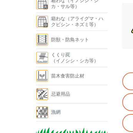
箱わな（イノシシ・シ
カ・サル等）
箱わな（アライグマ・ハ
クビシン・ネズミ等）
防獣・防鳥ネット
くくり罠
（イノシシ・シカ等）
苗木食害防止材
忌避用品
漁網