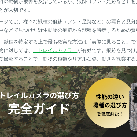
何の動物が被害を及ぼしているか、痕跡（フン・足跡など）を
とが大切です。
ージでは、様々な獣種の痕跡（フン・足跡など）の写真と見分
中などで見つけた野生動物の痕跡から獣種を特定するための資
、獣種を特定する上で最も確実な方法は「実際に見ること」で
物に対しては、
「トレイルカメラ」
が有効です。痕跡を見つけ
て撮影することで、動物の種類やリアルな姿、動きを観察する