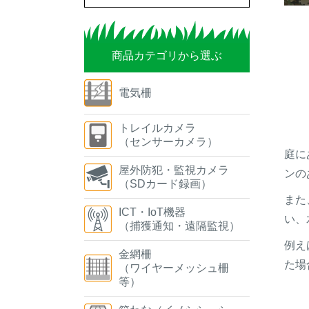
商品カテゴリから選ぶ
電気柵
トレイルカメラ
（センサーカメラ）
庭に
屋外防犯・監視カメラ
ンの
（SDカード録画）
また
ICT・IoT機器
い、
（捕獲通知・遠隔監視）
例え
金網柵
た場
（ワイヤーメッシュ柵
等）