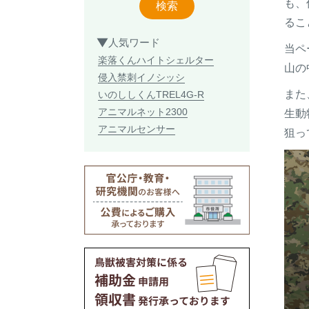
も、
検索
るこ
人気ワード
当ペ
楽落くん
ハイトシェルター
山の
侵入禁刺
イノシッシ
また
いのししくん
TREL4G-R
アニマルネット2300
生動
アニマルセンサー
狙っ