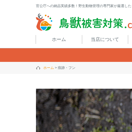
官公庁への納品実績多数！野生動物管理の専門家が厳選した
閉じる
ホーム
当店について
ホーム
痕跡・フン