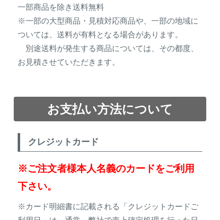
一部商品を除き送料無料
トレイルカメラ
（セン
防獣・防鳥ネット
※一部の大型商品・見積対応商品や、一部の地域に
サーカメラ）
ついては、送料が有料となる場合があります。
屋外防犯・監視カメ
くくり罠
（イノシシ・
別途送料が発生する商品については、その都度、
ラ
（SDカード録画）
シカ等）
お見積させていただきます。
ICT・IoT機器
（捕獲通
苗木食害防止材
知・遠隔監視）
金網柵
（ワイヤーメッシ
お支払い方法について
忌避用品
ュ柵等）
箱わな
（イノシシ・シ
漁網
クレジットカード
カ・サル等）
※ご注文者様本人名義のカードをご利用
対象動物から選ぶ
下さい。
※カード明細書に記載される「クレジットカードご
動物の種類から対策商品を選ぶ