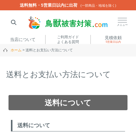
送料無料・5営業日以内に出荷
送料無料・5営業日以内に出荷
(一部商品・地域を除く)
(一部商品・地域を除く)
閉じる
メニュー
ご利用ガイド
見積依頼
当店について
よくある質問
5営業日以内
ホーム
送料とお支払い方法について
人気ワード
楽落くん
ハイトシェルター
侵入禁刺
イノシッシ
送料とお支払い方法について
いのししくん
TREL4G-R
アニマルネット2300
アニマルセンサー
送料について
商品カテゴリから選ぶ
送料について
箱わな
（アライグマ・ハ
電気柵
クビシン・ネズミ等）