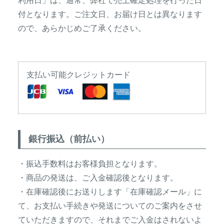
利用日」は、通常、弊社で売上確定処理を行った日
付となります。ご注文日、お届け日とは異なります
イノシシ対策
キツネ対策
ので、あらかじめご了承ください。
シカ対策
タイワンリス対策
イタチ・テン・
支払い可能クレジットカード
アライグマ対策
マングース対策
サル対策
ヌートリア対策
クマ対策
ネズミ・モグラ対策
銀行振込（前払い）
・振込手数料はお客様負担となります。
ハクビシン対策
鳥・カラス対策
・商品の発送は、ご入金確認後となります。
・在庫確認後にお送りします「在庫確認メール」に
ブラックバス・
タヌキ対策
ブルーギル対策
て、お支払い手続きや発送についてのご案内をさせ
ていただきますので、それまでご入金はされないよ