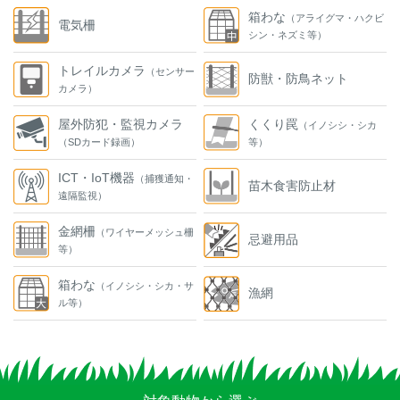
箱わな
（アライグマ・ハクビ
電気柵
シン・ネズミ等）
トレイルカメラ
（センサー
防獣・防鳥ネット
カメラ）
屋外防犯・監視カメラ
くくり罠
（イノシシ・シカ
（SDカード録画）
等）
ICT・IoT機器
（捕獲通知・
苗木食害防止材
遠隔監視）
金網柵
（ワイヤーメッシュ柵
忌避用品
等）
箱わな
（イノシシ・シカ・サ
漁網
ル等）