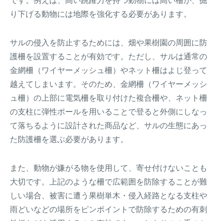
です。例えば、高い跳躍力を持つ動物には高い柵が、掘
り下げる動物には地際を強化する必要があります。
サルの侵入を防止するためには、畑や果樹園の周囲に防
護柵を設置することが有効です。ただし、サルは通常の
金網柵（ワイヤーメッシュ柵）やネット柵はよじ登って
越えてしまいます。そのため、金網柵（ワイヤーメッシ
ュ柵）の上部に電気柵を取り付けた複合柵や、ネット柵
の支柱に弾性ポールを用いることで登ると外側にしなっ
て落ちるように設計された商品など、サルの生態にあっ
た防護柵を選ぶ必要があります。
また、動物が嫌がる物を使用して、寄せ付けないことも
大切です。上記のような柵で広範囲を防除することが難
しい場合、被害に遭う果樹単木・侵入経路となる支柱や
雨どいなどの場所をピンポイントで防除するための有刺