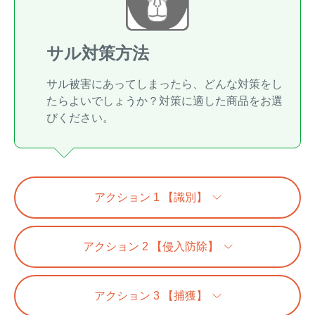
イノシシ対策
キツネ対策
サル対策方法
シカ対策
タイワンリス対策
サル被害にあってしまったら、どんな対策をし
たらよいでしょうか？対策に適した商品をお選
イタチ・テン・
アライグマ対策
マングース対策
びください。
サル対策
ヌートリア対策
クマ対策
ネズミ・モグラ対策
アクション 1 【識別】
ハクビシン対策
鳥・カラス対策
アクション 2 【侵入防除】
ブラックバス・
タヌキ対策
ブルーギル対策
アクション 3 【捕獲】