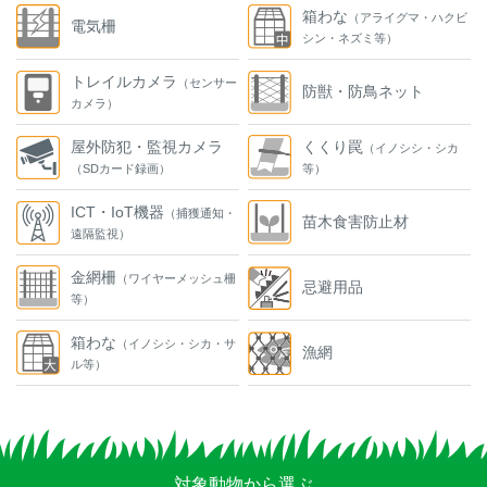
箱わな
（アライグマ・ハクビ
電気柵
シン・ネズミ等）
トレイルカメラ
（センサー
防獣・防鳥ネット
カメラ）
屋外防犯・監視カメラ
くくり罠
（イノシシ・シカ
（SDカード録画）
等）
ICT・IoT機器
（捕獲通知・
苗木食害防止材
遠隔監視）
金網柵
（ワイヤーメッシュ柵
忌避用品
等）
箱わな
（イノシシ・シカ・サ
漁網
ル等）
対象動物から選ぶ