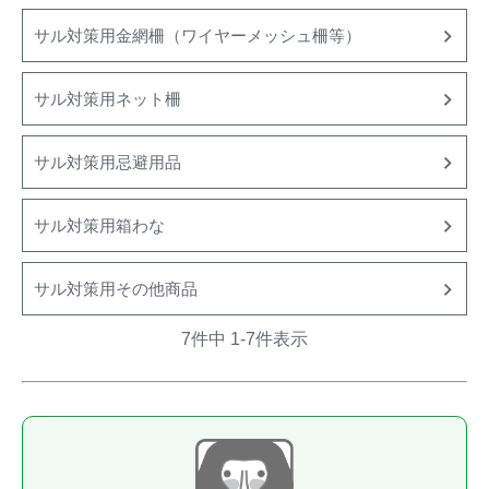
トレイルカメラ
（セン
サル対策用金網柵（ワイヤーメッシュ柵等）
防獣・防鳥ネット
サーカメラ）
屋外防犯・監視カメ
くくり罠
（イノシシ・
サル対策用ネット柵
ラ
（SDカード録画）
シカ等）
ICT・IoT機器
サル対策用忌避用品
（捕獲通
苗木食害防止材
知・遠隔監視）
サル対策用箱わな
金網柵
（ワイヤーメッシ
忌避用品
ュ柵等）
サル対策用その他商品
箱わな
（イノシシ・シ
漁網
カ・サル等）
7
件中
1
-
7
件表示
対象動物から選ぶ
動物の種類から対策商品を選ぶ