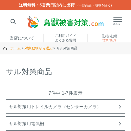
送料無料・5営業日以内に出荷
送料無料・5営業日以内に出荷
(一部商品・地域を除く)
(一部商品・地域を除く)
閉じる
メニュー
ご利用ガイド
見積依頼
当店について
よくある質問
5営業日以内
ホーム
対象動物から選ぶ
サル対策商品
人気ワード
楽落くん
ハイトシェルター
侵入禁刺
イノシッシ
サル対策商品
いのししくん
TREL4G-R
アニマルネット2300
アニマルセンサー
7
件中
1
-
7
件表示
商品カテゴリから選ぶ
サル対策用トレイルカメラ（センサーカメラ）
箱わな
（アライグマ・ハ
サル対策用電気柵
電気柵
クビシン・ネズミ等）