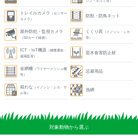
シン・ネズミ等）
トレイルカメラ
（センサー
防獣・防鳥ネット
カメラ）
屋外防犯・監視カメラ
くくり罠
（イノシシ・シカ
（SDカード録画）
等）
ICT・IoT機器
（捕獲通知・
苗木食害防止材
遠隔監視）
金網柵
（ワイヤーメッシュ柵
忌避用品
等）
箱わな
（イノシシ・シカ・サ
漁網
ル等）
対象動物から選ぶ