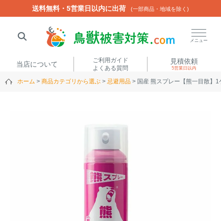
送料無料・5営業日以内に出荷
送料無料・5営業日以内に出荷
(一部商品・地域を除く)
(一部商品・地域を除く)
閉じる
メニュー
ご利用ガイド
見積依頼
当店について
よくある質問
5営業日以内
ホーム
商品カテゴリから選ぶ
忌避用品
国産 熊スプレー【熊一目散】1
人気ワード
楽落くん
ハイトシェルター
侵入禁刺
イノシッシ
いのししくん
TREL4G-R
アニマルネット2300
アニマルセンサー
商品カテゴリから選ぶ
箱わな
（アライグマ・ハ
電気柵
クビシン・ネズミ等）