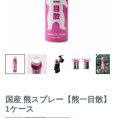
トレイルカメラ
（セン
防獣・防鳥ネット
サーカメラ）
屋外防犯・監視カメ
くくり罠
（イノシシ・
ラ
（SDカード録画）
シカ等）
ICT・IoT機器
（捕獲通
苗木食害防止材
知・遠隔監視）
金網柵
（ワイヤーメッシ
忌避用品
ュ柵等）
箱わな
（イノシシ・シ
漁網
カ・サル等）
国産 熊スプレー【熊一目散】
対象動物から選ぶ
1ケース
動物の種類から対策商品を選ぶ