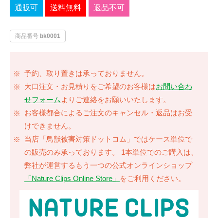
通販可
送料無料
返品不可
イノシシ対策
キツネ対策
商品番号
bk0001
シカ対策
タイワンリス対策
イタチ・テン・
予約、取り置きは承っておりません。
アライグマ対策
マングース対策
大口注文・お見積りをご希望のお客様は
お問い合わ
せフォーム
よりご連絡をお願いいたします。
サル対策
ヌートリア対策
お客様都合によるご注文のキャンセル・返品はお受
けできません。
クマ対策
ネズミ・モグラ対策
当店「鳥獣被害対策ドットコム」ではケース単位で
の販売のみ承っております。 1本単位でのご購入は、
ハクビシン対策
鳥・カラス対策
弊社が運営するもう一つの公式オンラインショップ
「Nature Clips Online Store」
をご利用ください。
ブラックバス・
タヌキ対策
ブルーギル対策