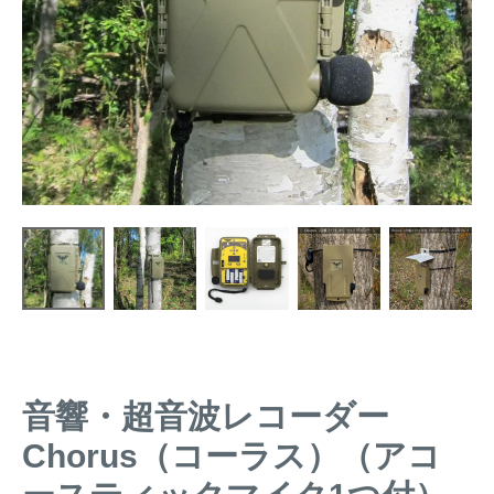
トレイルカメラ
（セン
防獣・防鳥ネット
サーカメラ）
屋外防犯・監視カメ
くくり罠
（イノシシ・
ラ
（SDカード録画）
シカ等）
ICT・IoT機器
（捕獲通
苗木食害防止材
知・遠隔監視）
金網柵
（ワイヤーメッシ
忌避用品
ュ柵等）
箱わな
（イノシシ・シ
漁網
カ・サル等）
音響・超音波レコーダー
対象動物から選ぶ
Chorus（コーラス）（アコ
動物の種類から対策商品を選ぶ