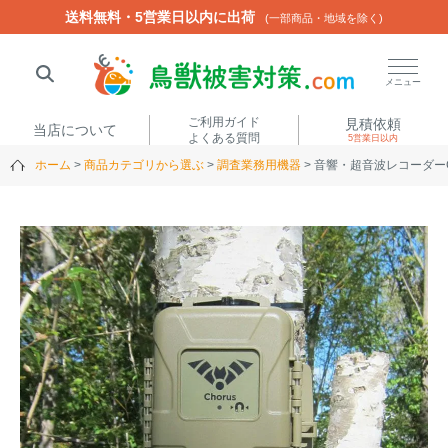
送料無料・5営業日以内に出荷
送料無料・5営業日以内に出荷
(一部商品・地域を除く)
(一部商品・地域を除く)
閉じる
メニュー
ご利用ガイド
見積依頼
当店について
よくある質問
5営業日以内
ホーム
商品カテゴリから選ぶ
調査業務用機器
音響・超音波レコーダーC
人気ワード
楽落くん
ハイトシェルター
侵入禁刺
イノシッシ
いのししくん
TREL4G-R
アニマルネット2300
アニマルセンサー
商品カテゴリから選ぶ
箱わな
（アライグマ・ハ
電気柵
クビシン・ネズミ等）