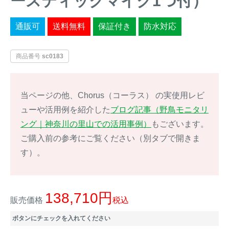
ースティックマイク1つ付）
イノシシ対策
キツネ対策
通販可
送料無料
保証付き
防水対応
シカ対策
タイワンリス対策
商品番号
sc0183
イタチ・テン・
アライグマ対策
マングース対策
当ページの他、Chorus（コーラス） の実使用レビ
サル対策
ヌートリア対策
ューや活用例を紹介した
ブログ記事（野鳥モニタリ
ング｜神奈川の里山での活用事例）
もございます。
ご購入前の参考にご覧ください（別タブで開きま
クマ対策
ネズミ・モグラ対策
す）。
ハクビシン対策
鳥・カラス対策
138,710
ブラックバス・
販売価格
税込
タヌキ対策
ブルーギル対策
ボタンにチェックを入れてください