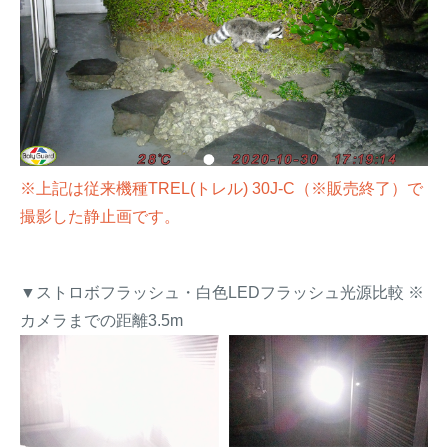
※上記は従来機種TREL(トレル) 30J-C（※販売終了）で
撮影した静止画です。
▼ストロボフラッシュ・白色LEDフラッシュ光源比較 ※
カメラまでの距離3.5m