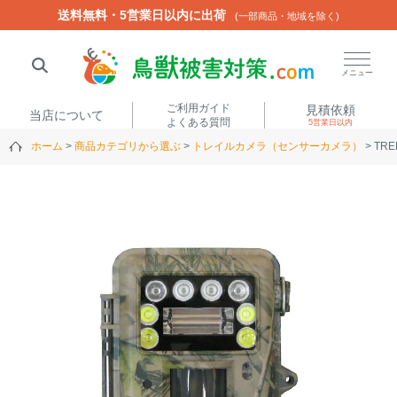
送料無料・5営業日以内に出荷
送料無料・5営業日以内に出荷
(一部商品・地域を除く)
(一部商品・地域を除く)
閉じる
メニュー
ご利用ガイド
見積依頼
当店について
よくある質問
5営業日以内
ホーム
商品カテゴリから選ぶ
トレイルカメラ（センサーカメラ）
TR
人気ワード
楽落くん
ハイトシェルター
侵入禁刺
イノシッシ
いのししくん
TREL4G-R
アニマルネット2300
アニマルセンサー
商品カテゴリから選ぶ
箱わな
（アライグマ・ハ
電気柵
クビシン・ネズミ等）