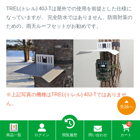
TREL(トレル) 40J-Tは屋外での使用を前提とした仕様に
なっていますが、 完全防水ではありません。防雨対策の
ための、雨天ルーフセットがお勧めです。
※上記写真の機種はTREL(トレル) 40J-Tではありませ
ん。
先頭へ
0
セキュリティパッケージ ※オプ
商品一覧
ログイン
閲覧履歴
問い合わせ
カート