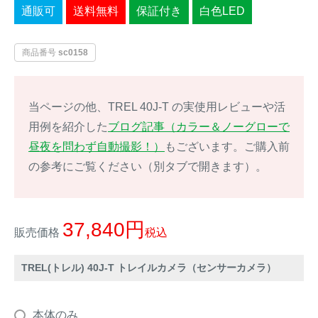
通販可
送料無料
保証付き
白色LED
イノシシ対策
キツネ対策
商品番号
sc0158
シカ対策
タイワンリス対策
イタチ・テン・
アライグマ対策
当ページの他、TREL 40J-T の実使用レビューや活
マングース対策
用例を紹介した
ブログ記事（カラー＆ノーグローで
サル対策
ヌートリア対策
昼夜を問わず自動撮影！）
もございます。ご購入前
の参考にご覧ください（別タブで開きます）。
クマ対策
ネズミ・モグラ対策
37,840
ハクビシン対策
鳥・カラス対策
販売価格
税込
ブラックバス・
TREL(トレル) 40J-T トレイルカメラ（センサーカメラ）
タヌキ対策
ブルーギル対策
アナグマ対策
本体のみ