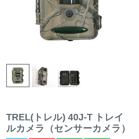
トレイルカメラ
（セン
防獣・防鳥ネット
サーカメラ）
屋外防犯・監視カメ
くくり罠
（イノシシ・
ラ
（SDカード録画）
シカ等）
ICT・IoT機器
（捕獲通
苗木食害防止材
知・遠隔監視）
金網柵
（ワイヤーメッシ
忌避用品
ュ柵等）
箱わな
（イノシシ・シ
漁網
カ・サル等）
対象動物から選ぶ
TREL(トレル) 40J-T トレイ
ルカメラ（センサーカメラ）
動物の種類から対策商品を選ぶ