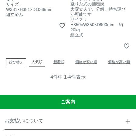
蹴り糸式の捕獲罠
サイズ：
大変丈夫で、分解、持ち運び
W381×H381×D1066mm
が可能です
組立済み
サイズ：
H350×W350×D900mm 約
20kg
組立式
人気順
新着順
価格が安い順
価格が高い順
並び替え
4
件中
1
-
4
件表示
ご案内
お支払いについて