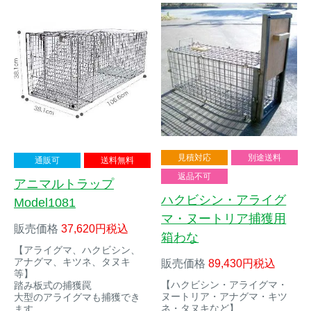
アナグマ対策
閉じる
見積対応
別途送料
通販可
送料無料
返品不可
アニマルトラップ
ハクビシン・アライグ
Model1081
マ・ヌートリア捕獲用
販売価格
37,620
税込
箱わな
【アライグマ、ハクビシン、
アナグマ、キツネ、タヌキ
販売価格
89,430
税込
等】
【ハクビシン・アライグマ・
踏み板式の捕獲罠
ヌートリア・アナグマ・キツ
大型のアライグマも捕獲でき
ネ・タヌキなど】
ます