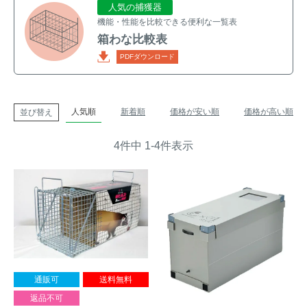
人気の捕獲器
トレイルカメラ
（セン
機能・性能を比較できる便利な一覧表
防獣・防鳥ネット
サーカメラ）
箱わな比較表
PDFダウンロード
屋外防犯・監視カメ
くくり罠
（イノシシ・
ラ
（SDカード録画）
シカ等）
ICT・IoT機器
（捕獲通
苗木食害防止材
人気順
新着順
価格が安い順
価格が高い順
並び替え
知・遠隔監視）
金網柵
（ワイヤーメッシ
4
件中
1
-
4
件表示
忌避用品
ュ柵等）
箱わな
（イノシシ・シ
漁網
カ・サル等）
対象動物から選ぶ
通販可
送料無料
動物の種類から対策商品を選ぶ
返品不可