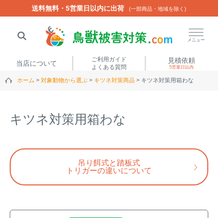
送料無料・5営業日以内に出荷
送料無料・5営業日以内に出荷
(一部商品・地域を除く)
(一部商品・地域を除く)
閉じる
メニュー
ご利用ガイド
見積依頼
当店について
よくある質問
5営業日以内
ホーム
対象動物から選ぶ
キツネ対策商品
キツネ対策用箱わな
人気ワード
楽落くん
ハイトシェルター
侵入禁刺
イノシッシ
キツネ対策用箱わな
いのししくん
TREL4G-R
アニマルネット2300
アニマルセンサー
吊り餌式と踏板式
トリガーの違いについて
商品カテゴリから選ぶ
箱わな
（アライグマ・ハ
電気柵
クビシン・ネズミ等）