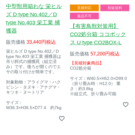
中型獣用箱わな 栄ヒル
見積対応
別途送料
イノシシ対策
キツネ対策
ズ D type No.402／D
返品不可
type No.403 栄工業 捕
【有害鳥獣対策用】
シカ対策
タイワンリス対策
獲器
CO2処分箱 ココボック
ス U type CO2BOX-L
販売価格
33,440
税込
イタチ・テン・
アライグマ対策
マングース対策
栄ヒルズ D type No.402／D
販売価格
57,200
税込
type No.403 栄工業 捕獲器は
吊り餌式の捕獲罠（組立済
【見積対象商品】
サル対策
ヌートリア対策
み）です。後ろが開くのでエ
CO2処分箱
サの取り付けが簡単です。
サイズ：W40.5×H52.0×D99.0
対象動物：アライグマ・ハク
クマ対策
ネズミ・モグラ対策
（折り畳み時：H12.0） 重
ビシン・タヌキ・アナグマ・
さ：約3.8kg
キツネ・ヌートリア
※組立式、折り畳み可能
ハクビシン対策
鳥・カラス対策
サイズ：
W36.3×H36.5×D77.4 約7kg
ブラックバス・
タヌキ対策
ブルーギル対策