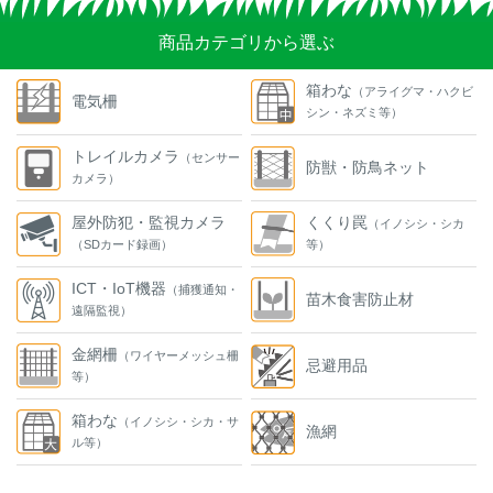
商品カテゴリから選ぶ
箱わな
（アライグマ・ハクビ
電気柵
シン・ネズミ等）
トレイルカメラ
（センサー
防獣・防鳥ネット
カメラ）
屋外防犯・監視カメラ
くくり罠
（イノシシ・シカ
（SDカード録画）
等）
ICT・IoT機器
（捕獲通知・
苗木食害防止材
遠隔監視）
金網柵
（ワイヤーメッシュ柵
忌避用品
等）
箱わな
（イノシシ・シカ・サ
漁網
ル等）