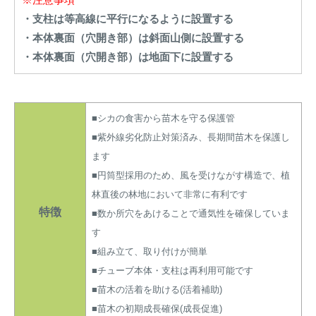
・支柱は等高線に平行になるように設置する
・本体裏面（穴開き部）は斜面山側に設置する
・本体裏面（穴開き部）は地面下に設置する
■シカの食害から苗木を守る保護管
■紫外線劣化防止対策済み、長期間苗木を保護し
ます
■円筒型採用のため、風を受けながす構造で、植
林直後の林地において非常に有利です
特徴
■数か所穴をあけることで通気性を確保していま
す
■組み立て、取り付けが簡単
■チューブ本体・支柱は再利用可能です
■苗木の活着を助ける(活着補助)
■苗木の初期成長確保(成長促進)