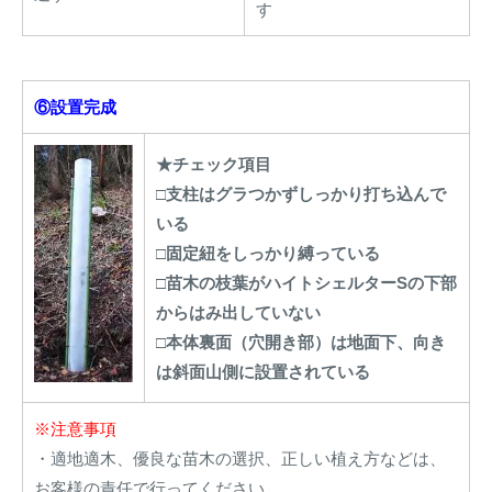
す
⑥設置完成
★チェック項目
□支柱はグラつかずしっかり打ち込んで
いる
□固定紐をしっかり縛っている
□苗木の枝葉がハイトシェルターSの下部
からはみ出していない
□本体裏面（穴開き部）は地面下、向き
は斜面山側に設置されている
※注意事項
・適地適木、優良な苗木の選択、正しい植え方などは、
お客様の責任で行ってください