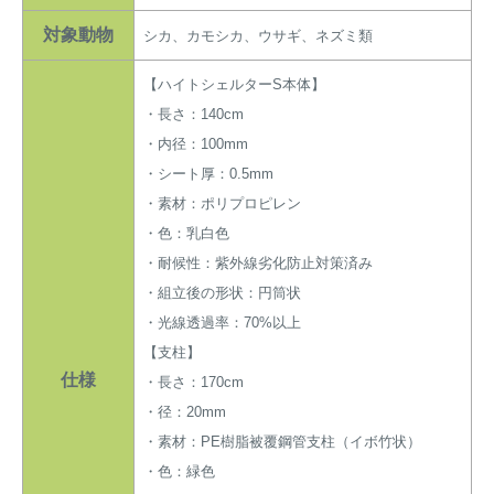
対象動物
シカ、カモシカ、ウサギ、ネズミ類
【ハイトシェルターS本体】
・長さ：140cm
・内径：100mm
・シート厚：0.5mm
・素材：ポリプロピレン
・色：乳白色
・耐候性：紫外線劣化防止対策済み
・組立後の形状：円筒状
・光線透過率：70%以上
【支柱】
仕様
・長さ：170cm
・径：20mm
・素材：PE樹脂被覆鋼管支柱（イボ竹状）
・色：緑色