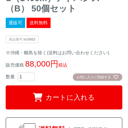
（B） 50個セット
イノシシ対策
キツネ対策
通販可
送料無料
シカ対策
タイワンリス対策
商品番号
hc0002
イタチ・テン・
アライグマ対策
マングース対策
※沖縄・離島を除く(送料はお問い合わせください)
サル対策
ヌートリア対策
88,000
販売価格
税込
お気に入りに登録する
クマ対策
ネズミ・モグラ対策
ハクビシン対策
鳥・カラス対策
カートに入れる
ブラックバス・
タヌキ対策
ブルーギル対策