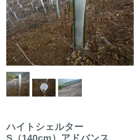
トレイルカメラ
（セン
防獣・防鳥ネット
サーカメラ）
屋外防犯・監視カメ
くくり罠
（イノシシ・
ラ
（SDカード録画）
シカ等）
ICT・IoT機器
（捕獲通
苗木食害防止材
知・遠隔監視）
金網柵
（ワイヤーメッシ
忌避用品
ュ柵等）
箱わな
（イノシシ・シ
漁網
カ・サル等）
対象動物から選ぶ
ハイトシェルター
動物の種類から対策商品を選ぶ
S（140cm）アドバンス