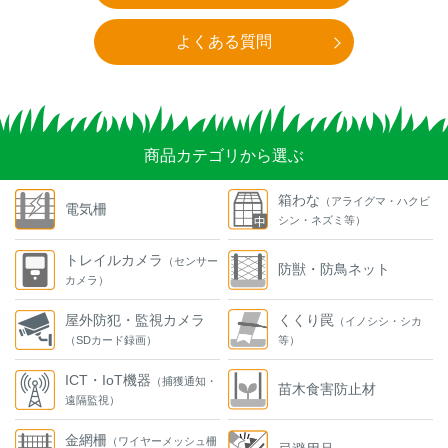
よくある質問
商品カテゴリから選ぶ
箱わな
（アライグマ・ハクビ
電気柵
シン・ネズミ等）
トレイルカメラ
（センサー
防獣・防鳥ネット
カメラ）
屋外防犯・監視カメラ
くくり罠
（イノシシ・シカ
（SDカード録画）
等）
ICT・IoT機器
（捕獲通知・
苗木食害防止材
遠隔監視）
金網柵
（ワイヤーメッシュ柵