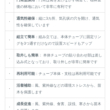
・
後の林地において非常に有利です
通気性確保
：縦に3カ所、気孔状の穴を開け、通気
・
性を確保しています
組立て簡単
：組み立ては、本体チューブに固定リン
・
グを3つ通すだけなので設置スピードもアップ
取外しも簡単
： 本体チューブの貼り合わせ部は差し
・
込み式となっており、取り外しが非常に簡単です
・
再利用可能
：チューブ本体・支柱は再利用可能です
活着補助
：風、紫外線などの環境ストレスから、苗
・
木を保護します
成長促進
：風、紫外線、食害、誤伐、寒さから苗木
・