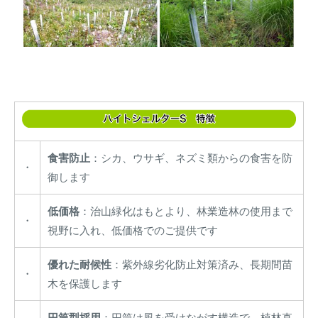
食害防止
：シカ、ウサギ、ネズミ類からの食害を防
・
御します
低価格
：治山緑化はもとより、林業造林の使用まで
・
視野に入れ、低価格でのご提供です
優れた耐候性
：紫外線劣化防止対策済み、長期間苗
・
木を保護します
円筒型採用
：円筒は風を受けながす構造で、植林直