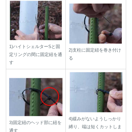
1)ハイトシェルターSと固
2)支柱に固定紐を巻き付け
定リングの間に固定紐を通
る
す
4)緩みがないようしっかり
3)固定紐のヘッド部に紐を
縛り、端は短くカットしま
通す