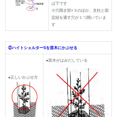
は下です
※穴開き部×３のほか、支柱と固
定紐を通す穴が１つ開いていま
す
②ハイトシェルターSを苗木にかぶせる
●苗木がはみだしている
●正しいかぶせ方