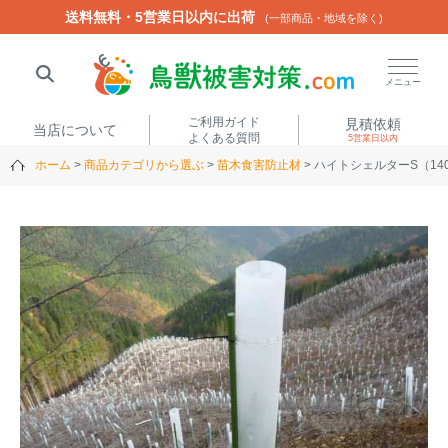
送料無料・5営業日以内に出荷
送料無料・5営業日以内に出荷
(一部商品・地域を除く)
(一部商品・地域を除く)
閉じる
メニュー
ご利用ガイド
見積依頼
当店について
よくある質問
5営業日以内
ホーム
商品カテゴリから選ぶ
苗木食害防止材
ハイトシェルターS（14
人気ワード
楽落くん
ハイトシェルター
侵入禁刺
イノシッシ
いのししくん
TREL4G-R
アニマルネット2300
アニマルセンサー
商品カテゴリから選ぶ
箱わな
（アライグマ・ハ
電気柵
クビシン・ネズミ等）