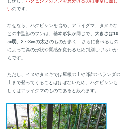
しかし、
ハクビシンのフンを見分けるのは非常に難し
い
のです。
なぜなら、ハクビシンを含め、アライグマ、タヌキな
どの中型獣のフンは、基本形状が同じで、
大きさは10
㎝弱、2～3㎝の太さ
のものが多く、さらに食べるもの
によって糞の形状や質感が変わるため判別しづらいか
らです。
ただし、イヌやタヌキでは屋根の上や2階のベランダの
上まで登ってくることはほぼないため、ハクビシンも
しくはアライグマのものであると絞れます。