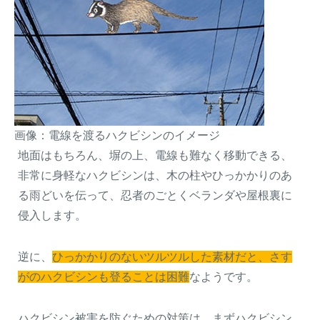
画像：電線を渡るハクビシンのイメージ
地面はもちろん、塀の上、電線も難なく移動できる、
非常に身軽なハクビシンは、木の柱やひっかかりのあ
る雨どいを伝って、忍者のごとくベランダや屋根裏に
侵入します。
逆に、
ひっかかりのないツルツルした素材だと、さす
がのハクビシンも登ることは困難
なようです。
ハクビシン被害を防ぐための対策は、まずハクビシン