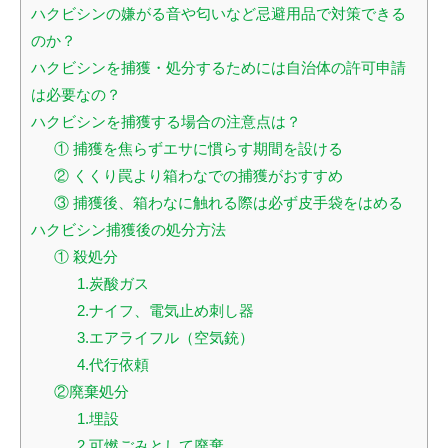
ハクビシンの嫌がる音や匂いなど忌避用品で対策できる
のか？
ハクビシンを捕獲・処分するためには自治体の許可申請
は必要なの？
ハクビシンを捕獲する場合の注意点は？
① 捕獲を焦らずエサに慣らす期間を設ける
② くくり罠より箱わなでの捕獲がおすすめ
③ 捕獲後、箱わなに触れる際は必ず皮手袋をはめる
ハクビシン捕獲後の処分方法
① 殺処分
1.炭酸ガス
2.ナイフ、電気止め刺し器
3.エアライフル（空気銃）
4.代行依頼
②廃棄処分
1.埋設
2.可燃ごみとして廃棄