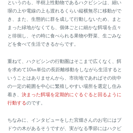
というのも、半樹上性動物であるハクビシンは、細い
塀の上や電線の上も渡れるくらい縦横無尽に移動がで
き、また、生態的に群を成して行動しないため、まと
まった緑地がなくても、個体ごとに細かな餌場を点々
と徘徊し、その時に食べられる果物や野菜、生ごみな
どを食べて生活できるからです。
重ねて、ハクビシンの行動圏はそこまで広くなく、餌
を求めて10㎞単位の長距離移動をしながら生活すると
いうことはありませんから、市街地であればその街中
の一定の範囲を中心に繁殖しやすい場所を選定し住み
着き、
決まった餌場を定期的にぐるぐると回るように
行動する
のです。
ちなみに、インタビューをした宮畑さんのお宅にはブ
ドウの木があるそうですが、実がなる季節にはハクビ