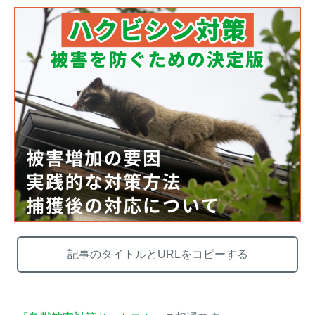
熊出没地域の対策法！安全な
ハクビシン対策の決定版「ハ
アウトドアライフを送るため
クビシン被害を減らすため
に
に」【2024年版】
メルマガ登録
お役立ち資料
ご相談
オンライン
お問い合わせ
ショップ
記事のタイトルとURLをコピーする