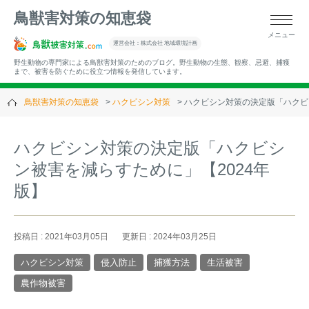
鳥獣害対策の知恵袋
メニュー
▼キーワードから記事を探す
運営会社：株式会社 地域環境計画
野生動物の専門家による鳥獣害対策のためのブログ。野生動物の生態、観察、忌避、捕獲
まで、被害を防ぐために役立つ情報を発信しています。
鳥獣害対策の知恵袋
ハクビシン対策
ハクビシン対策の決定版「ハクビ
▼カテゴリーから選ぶ
ハクビシン対策の決定版「ハクビシ
ン被害を減らすために」【2024年
▼過去の記事
版】
投稿日 : 2021年03月05日
更新日 : 2024年03月25日
ハクビシン対策
侵入防止
捕獲方法
生活被害
農作物被害