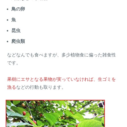
鳥の卵
魚
昆虫
爬虫類
などなんでも食べますが、多少植物食に偏った雑食性
です。
果樹にエサとなる果物が実っていなければ、生ゴミを
漁る
などの行動も取ります。