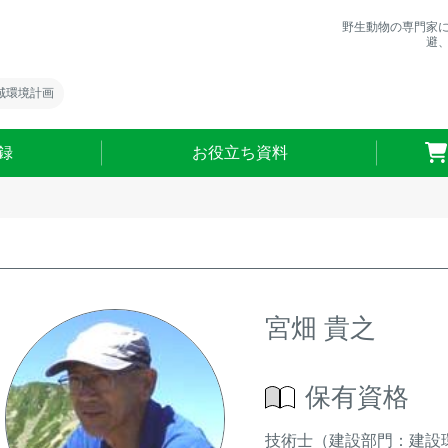
野生動物の専門家
避
域環境計画
録
お役立ち資料
宮畑 貴之
保有資格
技術士（建設部門：建設