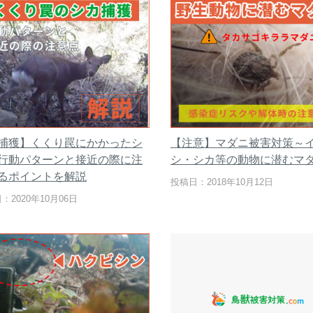
捕獲】くくり罠にかかったシ
【注意】マダニ被害対策～
行動パターンと接近の際に注
シ・シカ等の動物に潜むマ
るポイントを解説
投稿日：2018年10月12日
：2020年10月06日