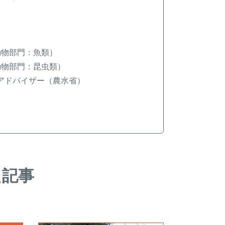
動物部門：魚類）
動物部門：昆虫類）
アドバイザー（農水省）
た記事