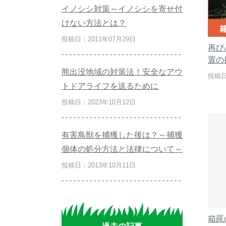
イノシシ対策～イノシシを寄せ付
けない方法とは？
投稿日：2011年07月29日
再び
置の
熊出没地域の対策法！安全なアウ
投稿日
トドアライフを送るために
投稿日：2023年10月12日
有害鳥獣を捕獲した後は？～捕獲
個体の処分方法と法律について～
投稿日：2013年10月11日
箱罠