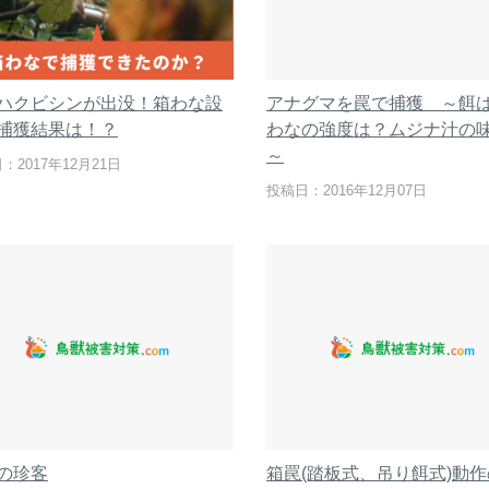
ハクビシンが出没！箱わな設
アナグマを罠で捕獲 ～餌
捕獲結果は！？
わなの強度は？ムジナ汁の
～
：2017年12月21日
投稿日：2016年12月07日
の珍客
箱罠(踏板式、吊り餌式)動