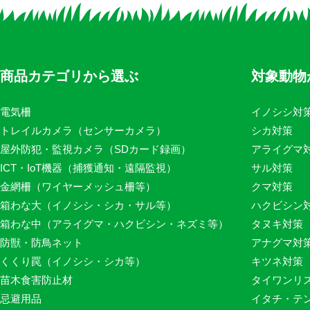
商品カテゴリから選ぶ
対象動物
電気柵
イノシシ対
トレイルカメラ（センサーカメラ）
シカ対策
屋外防犯・監視カメラ（SDカード録画）
アライグマ
ICT・IoT機器（捕獲通知・遠隔監視）
サル対策
金網柵（ワイヤーメッシュ柵等）
クマ対策
箱わな大（イノシシ・シカ・サル等）
ハクビシン
箱わな中（アライグマ・ハクビシン・ネズミ等）
タヌキ対策
防獣・防鳥ネット
アナグマ対
くくり罠（イノシシ・シカ等）
キツネ対策
苗木食害防止材
タイワンリ
忌避用品
イタチ・テ