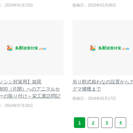
：2015年01月13日
投稿日：2015年01月08日
ノシシ対策用】箱罠
吊り餌式箱わなの設置から
1800（片開）へのアニマルセ
グマ捕獲まで
ーの取り付け～栄工業訪問記
投稿日：2014年01月17日
：2014年07月10日
1
2
3
4