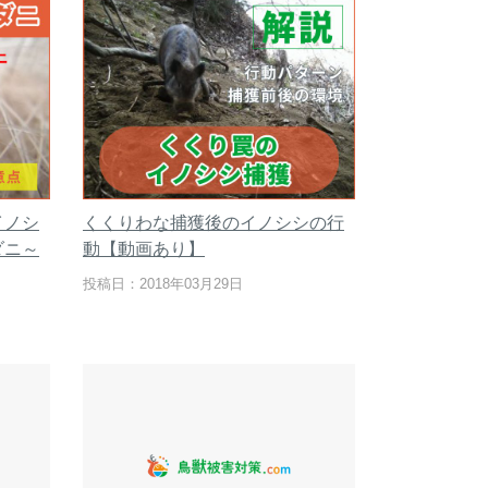
イノシ
くくりわな捕獲後のイノシシの行
ダニ～
動【動画あり】
投稿日：2018年03月29日