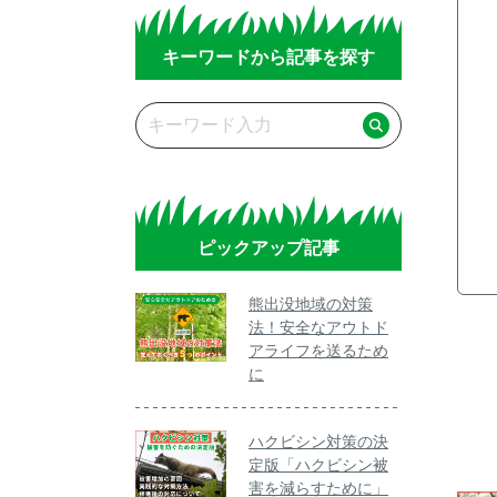
キーワードから記事を探す
ピックアップ記事
熊出没地域の対策
法！安全なアウトド
アライフを送るため
に
ハクビシン対策の決
定版「ハクビシン被
害を減らすために」