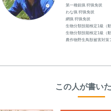
第一種銃猟 狩猟免状
わな猟 狩猟免状
網猟 狩猟免状
生物分類技能検定1級（
生物分類技能検定1級（
農作物野生鳥獣被害対策
この人が書い