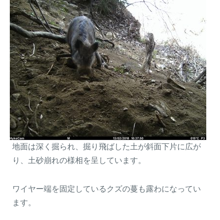
地面は深く掘られ、掘り飛ばした土が斜面下片に広が
り、土砂崩れの様相を呈しています。
ワイヤー端を固定しているクズの蔓も露わになってい
ます。