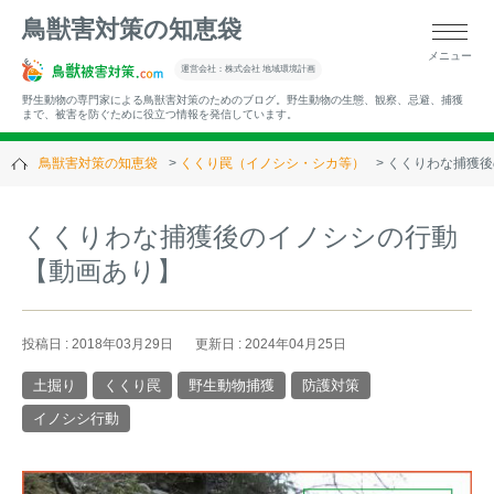
鳥獣害対策の知恵袋
メニュー
▼キーワードから記事を探す
運営会社：株式会社 地域環境計画
野生動物の専門家による鳥獣害対策のためのブログ。野生動物の生態、観察、忌避、捕獲
まで、被害を防ぐために役立つ情報を発信しています。
鳥獣害対策の知恵袋
くくり罠（イノシシ・シカ等）
くくりわな捕獲後
▼カテゴリーから選ぶ
くくりわな捕獲後のイノシシの行動
【動画あり】
▼過去の記事
投稿日 : 2018年03月29日
更新日 : 2024年04月25日
土掘り
くくり罠
野生動物捕獲
防護対策
イノシシ行動