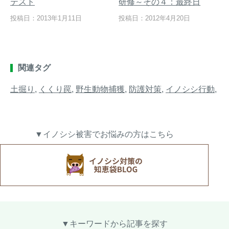
テスト
研修～その４：最終日
投稿日：2013年1月11日
投稿日：2012年4月20日
関連タグ
土掘り
,
くくり罠
,
野生動物捕獲
,
防護対策
,
イノシシ行動
,
▼イノシシ被害でお悩みの方はこちら
▼キーワードから記事を探す