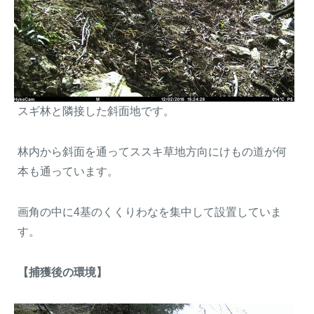
スギ林と隣接した斜面地です。
林内から斜面を通ってススキ草地方向にけもの道が何
本も通っています。
画角の中に4基のくくりわなを集中して設置していま
す。
【捕獲後の環境】