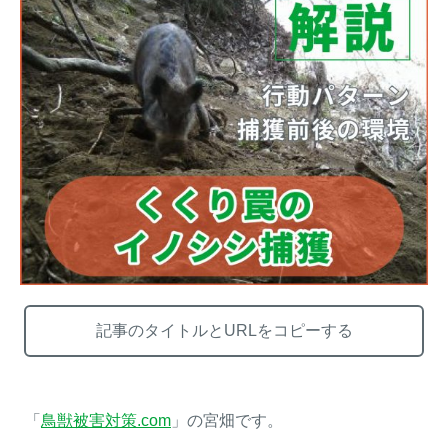
熊出没地域の対策法！安全な
ハクビシン対策の決定版「ハ
アウトドアライフを送るため
クビシン被害を減らすため
に
に」【2024年版】
メルマガ登録
お役立ち資料
記事のタイトルとURLをコピーする
ご相談
オンライン
お問い合わせ
ショップ
「
鳥獣被害対策.com
」の宮畑です。