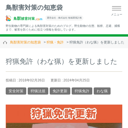
鳥獣害対策の知恵袋
メニュー
▼キーワードから記事を探す
運営会社：株式会社 地域環境計画
野生動物の専門家による鳥獣害対策のためのブログ。野生動物の生態、観察、忌避、捕獲
まで、被害を防ぐために役立つ情報を発信しています。
鳥獣害対策の知恵袋
狩猟・免許
狩猟免許（わな猟）を更新しました
▼カテゴリーから選ぶ
狩猟免許（わな猟）を更新しました
▼過去の記事
投稿日 : 2018年02月26日
更新日 : 2024年04月25日
安全対策
狩猟法規
免許更新
狩猟免許
わな猟