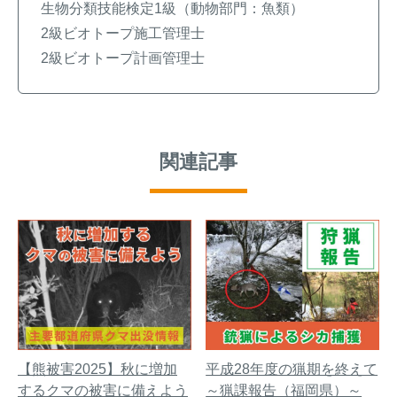
生物分類技能検定1級（動物部門：魚類）
2級ビオトープ施工管理士
2級ビオトープ計画管理士
関連記事
【熊被害2025】秋に増加
平成28年度の猟期を終えて
するクマの被害に備えよう
～猟課報告（福岡県）～