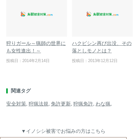
狩りガール～猟師の世界に
ハクビシン再び出没、その
も女性進出！～
落としモノとは？
投稿日：2014年2月14日
投稿日：2013年12月12日
関連タグ
安全対策
,
狩猟法規
,
免許更新
,
狩猟免許
,
わな猟
,
▼イノシシ被害でお悩みの方はこちら