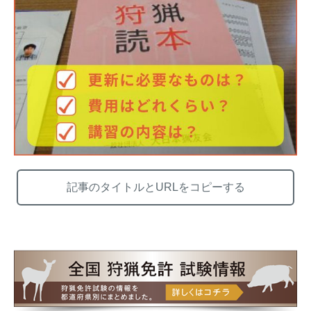
熊出没地域の対策法！安全な
ハクビシン対策の決定版「ハ
アウトドアライフを送るため
クビシン被害を減らすため
に
に」【2024年版】
メルマガ登録
お役立ち資料
記事のタイトルとURLをコピーする
ご相談
オンライン
お問い合わせ
ショップ