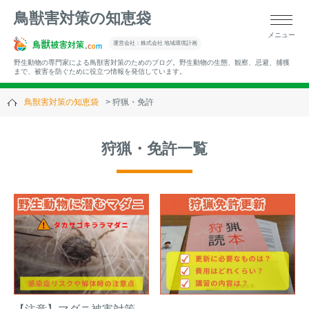
鳥獣害対策の知恵袋
メニュー
▼キーワードから記事を探す
運営会社：株式会社 地域環境計画
野生動物の専門家による鳥獣害対策のためのブログ。野生動物の生態、観察、忌避、捕獲
まで、被害を防ぐために役立つ情報を発信しています。
鳥獣害対策の知恵袋
狩猟・免許
▼カテゴリーから選ぶ
狩猟・免許一覧
▼過去の記事