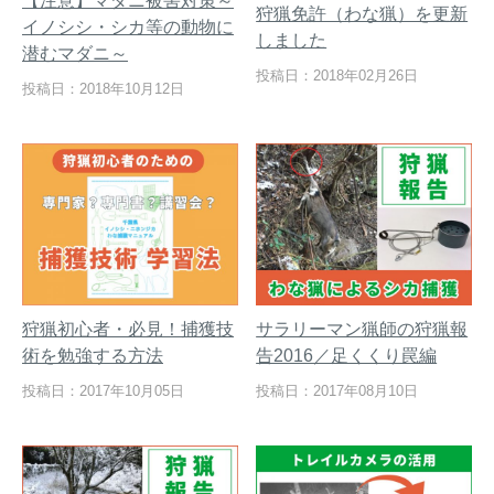
【注意】マダニ被害対策～
狩猟免許（わな猟）を更新
イノシシ・シカ等の動物に
しました
潜むマダニ～
投稿日：2018年02月26日
投稿日：2018年10月12日
熊出没地域の対策法！安全な
ハクビシン対策の決定版「ハ
アウトドアライフを送るため
クビシン被害を減らすため
に
に」【2024年版】
メルマガ登録
お役立ち資料
狩猟初心者・必見！捕獲技
サラリーマン猟師の狩猟報
術を勉強する方法
告2016／足くくり罠編
ご相談
オンライン
投稿日：2017年10月05日
投稿日：2017年08月10日
お問い合わせ
ショップ