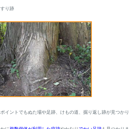
こすり跡
うポイントでもぬた場や足跡、けもの道、掘り返し跡が見つか
らかに
複数個体が利用した痕跡
やかなり
でかい足跡
も見つかり