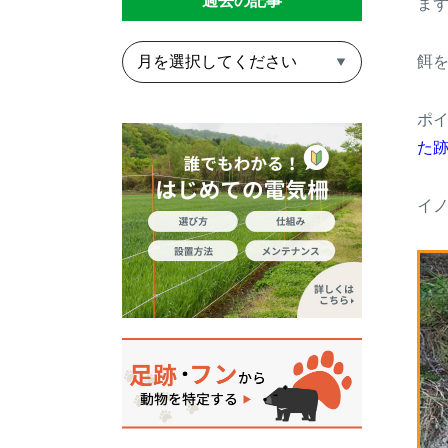
過去の記事
ま
餌
ポ
た
イ