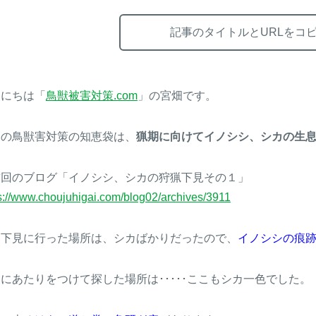
記事のタイトルとURLをコ
んにちは「
鳥獣被害対策.com
」の宮畑です。
日の鳥獣害対策の知恵袋は、
猟期に向けてイノシシ、シカの生
前回のブログ「イノシシ、シカの狩猟下見その１」
s://www.choujuhigai.com/blog02/archives/3911
回下見に行った場所は、シカばかりだったので、
イノシシの痕
にあたりをつけて探した場所は･････ここもシカ一色でした。