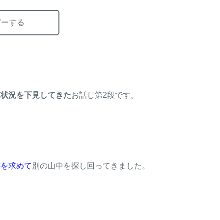
ピーする
息状況を下見してきた
お話し第2段です。
跡を求めて
別の山中を探し回ってきました。