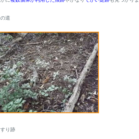
もの道
こすり跡