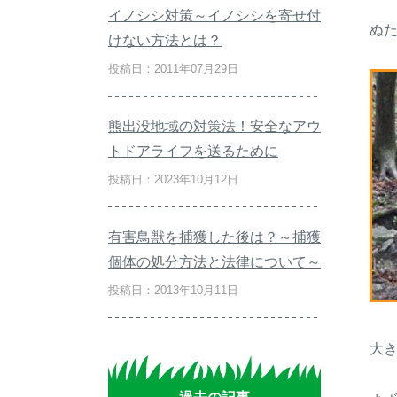
イノシシ対策～イノシシを寄せ付
ぬ
けない方法とは？
投稿日：2011年07月29日
熊出没地域の対策法！安全なアウ
トドアライフを送るために
投稿日：2023年10月12日
有害鳥獣を捕獲した後は？～捕獲
個体の処分方法と法律について～
投稿日：2013年10月11日
大