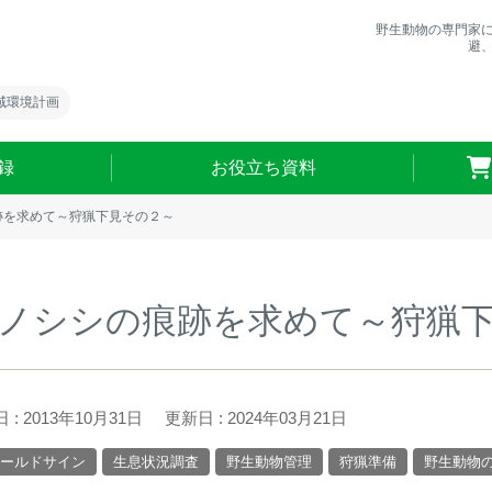
野生動物の専門家
避
域環境計画
録
お役立ち資料
跡を求めて～狩猟下見その２～
ノシシの痕跡を求めて～狩猟
 : 2013年10月31日
更新日 : 2024年03月21日
ールドサイン
生息状況調査
野生動物管理
狩猟準備
野生動物