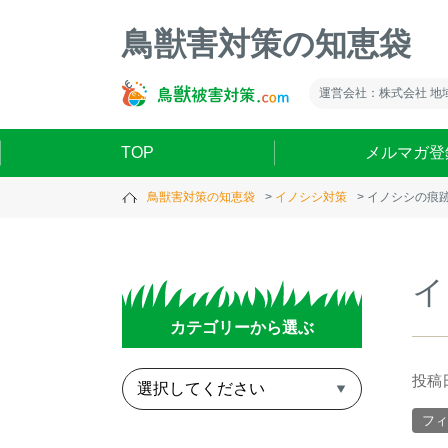
鳥獣害対策の知恵袋
運営会社：株式会社 地
TOP
メルマガ登
鳥獣害対策の知恵袋
イノシシ対策
イノシシの痕
イ
カテゴリーから選ぶ
投稿日
フィ