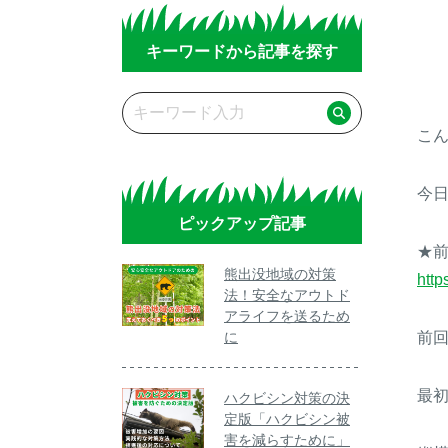
キーワードから記事を探す
こ
今
ピックアップ記事
★
熊出没地域の対策
http
法！安全なアウトド
アライフを送るため
に
前
最初
ハクビシン対策の決
定版「ハクビシン被
害を減らすために」