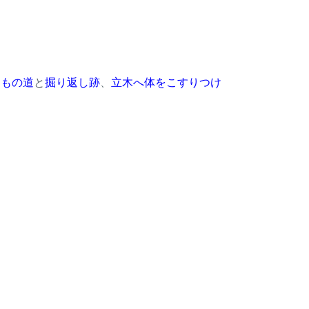
。
けもの道
と
掘り返し跡
、
立木へ体をこすりつけ