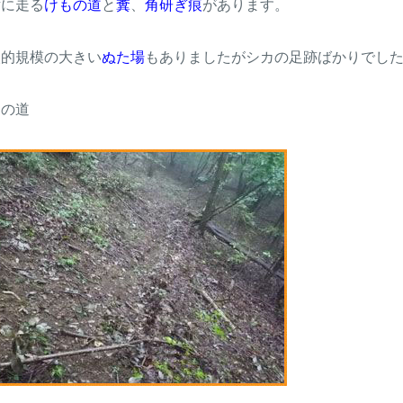
横に走る
けもの道
と
糞
、
角研ぎ痕
があります。
較的規模の大きい
ぬた場
もありましたがシカの足跡ばかりでし
もの道