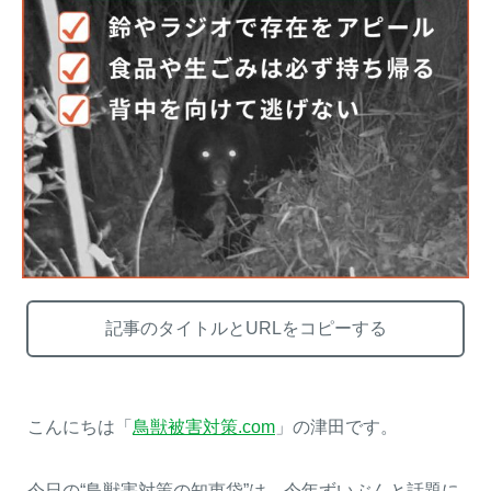
熊出没地域の対策法！安全な
ハクビシン対策の決定版「ハ
アウトドアライフを送るため
クビシン被害を減らすため
に
に」【2024年版】
メルマガ登録
お役立ち資料
記事のタイトルとURLをコピーする
ご相談
オンライン
お問い合わせ
ショップ
こんにちは「
鳥獣被害対策.com
」の津田です。
今日の“鳥獣害対策の知恵袋”は、今年ずいぶんと話題に