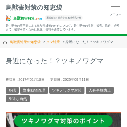
鳥獣害対策の知恵袋
メニュー
▼キーワードから記事を探す
運営会社：株式会社 地域環境計画
野生動物の専門家による鳥獣害対策のためのブログ。野生動物の生態、観察、忌避、捕獲
まで、被害を防ぐために役立つ情報を発信しています。
鳥獣害対策の知恵袋
クマ対策
身近になった！？ツキノワグマ
▼カテゴリーから選ぶ
身近になった！？ツキノワグマ
▼過去の記事
投稿日 : 2017年01月18日
更新日 : 2025年09月11日
冬眠
野生動物管理
ツキノワグマ対策
人身事故防止
身近な自然