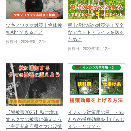
ツキノワグマ対策｜物体検
熊出没地域の対策法！安全
知AIでできること
なアウトドアライフを送る
ために
投稿日：2025年8月27日
投稿日：2023年10月12日
【熊被害2025】秋に増加
イノシシ対策用の罠 ～箱
するクマの被害に備えよう
わなの捕獲効率を上げるポ
（主要都道府県クマ出没情
イントとは？～