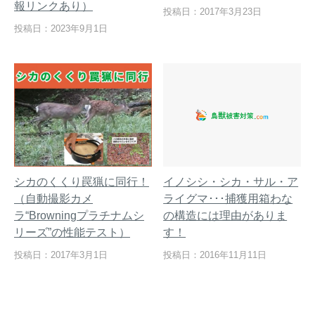
報リンクあり）
投稿日：2017年3月23日
投稿日：2023年9月1日
シカのくくり罠猟に同行！
イノシシ・シカ・サル・ア
（自動撮影カメ
ライグマ･･･捕獲用箱わな
ラ“Browningプラチナムシ
の構造には理由がありま
リーズ”の性能テスト）
す！
投稿日：2017年3月1日
投稿日：2016年11月11日