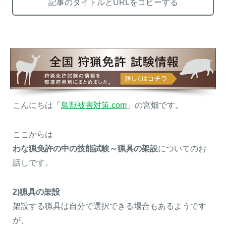
記事のタイトルとURLをコピーする
熊出没地域の対策法！安全な
ハクビシン対策の決定版「ハ
アウトドアライフを送るため
クビシン被害を減らすため
に
に」【2024年版】
こんにちは「
鳥獣被害対策.com
」の宮畑です。
メルマガ登録
お役立ち資料
ここからは
わな猟免許の中の技能試験～猟具の架設
についてのお
話しです。
ご相談
オンライン
お問い合わせ
ショップ
2)猟具の架設
架設する猟具は自分で選択できる場合もあるようです
が、