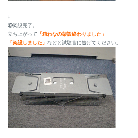
↓
⑥
架設完了。
立ち上がって
「箱わなの架設終わりました」
「架設しました」
などと試験官に告げてください。