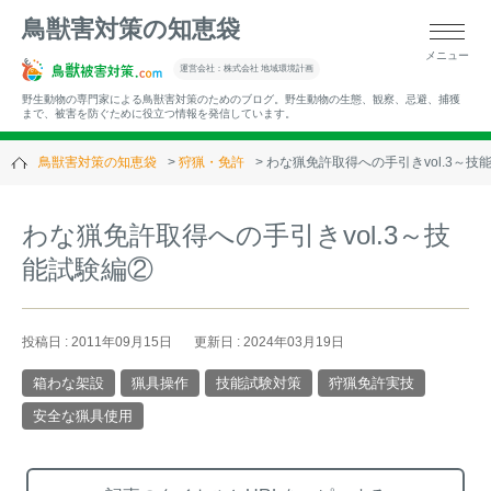
鳥獣害対策の知恵袋
メニュー
▼キーワードから記事を探す
運営会社：株式会社 地域環境計画
野生動物の専門家による鳥獣害対策のためのブログ。野生動物の生態、観察、忌避、捕獲
まで、被害を防ぐために役立つ情報を発信しています。
鳥獣害対策の知恵袋
狩猟・免許
わな猟免許取得への手引きvol.3～技
▼カテゴリーから選ぶ
わな猟免許取得への手引きvol.3～技
能試験編②
▼過去の記事
投稿日 : 2011年09月15日
更新日 : 2024年03月19日
箱わな架設
猟具操作
技能試験対策
狩猟免許実技
安全な猟具使用