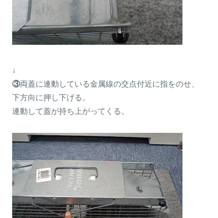
↓
③
両蓋に連動している金属線の交点付近に指をのせ、
下方向に押し下げる。
連動して蓋が持ち上がってくる。