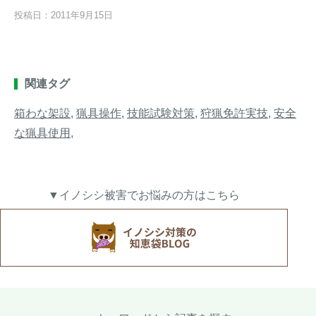
投稿日：2011年9月15日
関連タグ
箱わな架設
,
猟具操作
,
技能試験対策
,
狩猟免許実技
,
安全
な猟具使用
,
▼イノシシ被害でお悩みの方はこちら