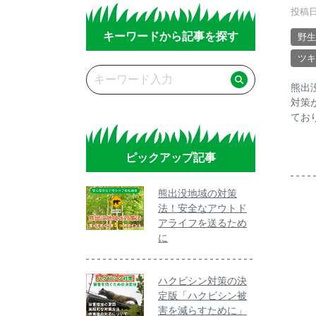
投稿日
キーワードから記事を探す
野生
ツキ
熊出
対策
てお
ピックアップ記事
熊出没地域の対策
法！安全なアウトド
アライフを送るため
に
ハクビシン対策の決
定版「ハクビシン被
害を減らすために」