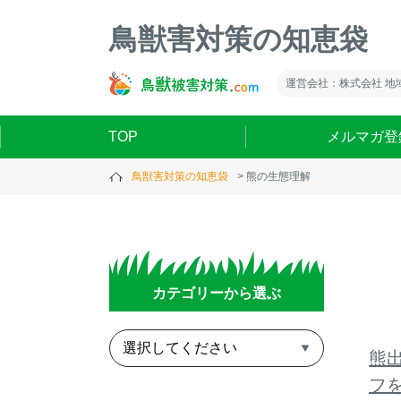
鳥獣害対策の知恵袋
運営会社：株式会社 地
TOP
メルマガ登
鳥獣害対策の知恵袋
熊の生態理解
カテゴリーから選ぶ
熊
フ