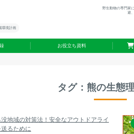
野生動物の専門家
避
域環境計画
録
お役立ち資料
タグ：熊の生態
出没地域の対策法！安全なアウトドアライ
を送るために