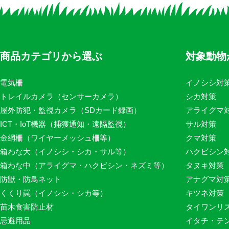
商品カテゴリから選ぶ
対象動物
電気柵
イノシシ対
トレイルカメラ（センサーカメラ）
シカ対策
屋外防犯・監視カメラ（SDカード録画）
アライグマ
ICT・IoT機器（捕獲通知・遠隔監視）
サル対策
金網柵（ワイヤーメッシュ柵等）
クマ対策
箱わな大（イノシシ・シカ・サル等）
ハクビシン
箱わな中（アライグマ・ハクビシン・ネズミ等）
タヌキ対策
防獣・防鳥ネット
アナグマ対
くくり罠（イノシシ・シカ等）
キツネ対策
苗木食害防止材
タイワンリ
忌避用品
イタチ・テ