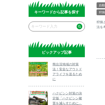
自動
キーワードから記事を探す
狩猟
狩猟
法を
ピックアップ記事
熊出没地域の対策
法！安全なアウトド
アライフを送るため
に
ハクビシン対策の決
定版「ハクビシン被
害を減らすために」