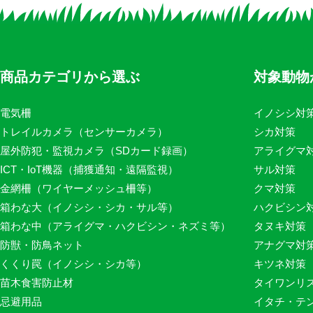
商品カテゴリから選ぶ
対象動物
電気柵
イノシシ対
トレイルカメラ（センサーカメラ）
シカ対策
屋外防犯・監視カメラ（SDカード録画）
アライグマ
ICT・IoT機器（捕獲通知・遠隔監視）
サル対策
金網柵（ワイヤーメッシュ柵等）
クマ対策
箱わな大（イノシシ・シカ・サル等）
ハクビシン
箱わな中（アライグマ・ハクビシン・ネズミ等）
タヌキ対策
防獣・防鳥ネット
アナグマ対
くくり罠（イノシシ・シカ等）
キツネ対策
苗木食害防止材
タイワンリ
忌避用品
イタチ・テ