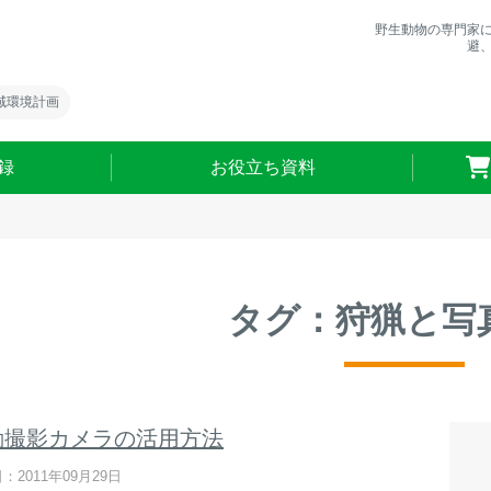
野生動物の専門家
避
域環境計画
録
お役立ち資料
タグ：狩猟と写
動撮影カメラの活用方法
：2011年09月29日