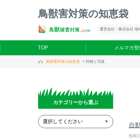
鳥獣害対策の知恵袋
運営会社：株式会社 地
TOP
メルマガ登
鳥獣害対策の知恵袋
狩猟と写真
カテゴリーから選ぶ
自
投稿日