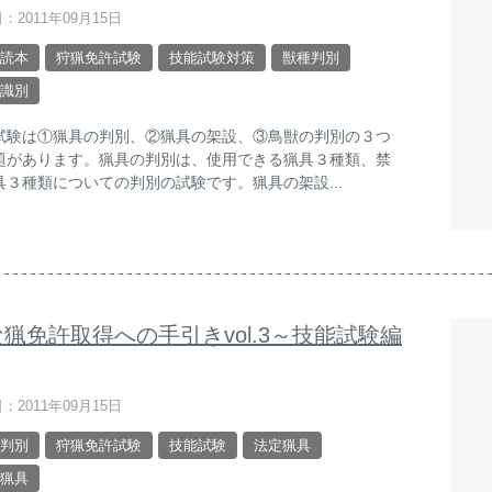
：2011年09月15日
読本
狩猟免許試験
技能試験対策
獣種判別
識別
試験は①猟具の判別、②猟具の架設、③鳥獣の判別の３つ
題があります。猟具の判別は、使用できる猟具３種類、禁
具３種類についての判別の試験です。猟具の架設...
猟免許取得への手引きvol.3～技能試験編
：2011年09月15日
判別
狩猟免許試験
技能試験
法定猟具
猟具