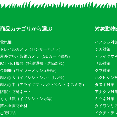
商品カテゴリから選ぶ
対象動物
電気柵
イノシシ対
トレイルカメラ（センサーカメラ）
シカ対策
屋外防犯・監視カメラ（SDカード録画）
アライグマ
ICT・IoT機器（捕獲通知・遠隔監視）
サル対策
金網柵（ワイヤーメッシュ柵等）
クマ対策
箱わな大（イノシシ・シカ・サル等）
ハクビシン
箱わな中（アライグマ・ハクビシン・ネズミ等）
タヌキ対策
防獣・防鳥ネット
アナグマ対
くくり罠（イノシシ・シカ等）
キツネ対策
苗木食害防止材
タイワンリ
忌避用品
イタチ・テ