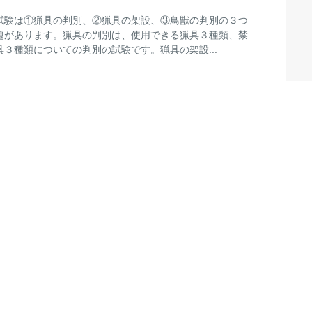
試験は①猟具の判別、②猟具の架設、③鳥獣の判別の３つ
題があります。猟具の判別は、使用できる猟具３種類、禁
具３種類についての判別の試験です。猟具の架設...