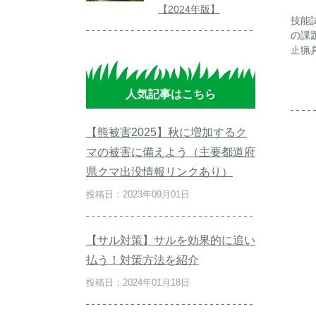
【2024年版】
技能
の課
止猟
人気記事はこちら
【熊被害2025】秋に増加するク
マの被害に備えよう（主要都道府
県クマ出没情報リンクあり）
投稿日：2023年09月01日
【サル対策】サルを効果的に追い
払う！対策方法を紹介
投稿日：2024年01月18日