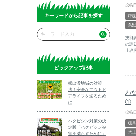
投稿日
キーワードから記事を探す
狩猟
鳥獣
技能
の課
止猟
ピックアップ記事
熊出没地域の対策
法！安全なアウトド
わな
アライフを送るため
①
に
投稿日
ハクビシン対策の決
猟具
定版「ハクビシン被
禁止
害を減らすために」