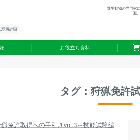
野生動物の専門家
避
域環境計画
録
お役立ち資料
タグ：狩猟免許
猟免許取得への手引きvol.3～技能試験編