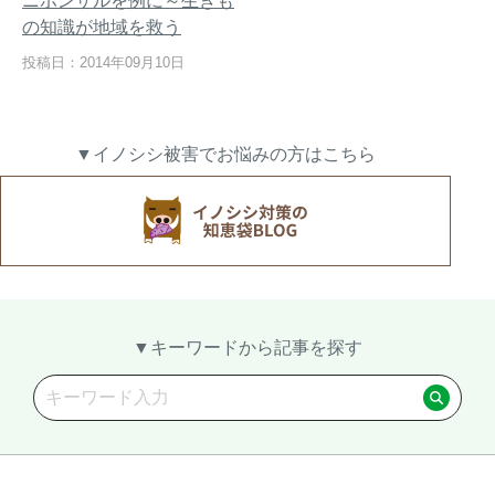
ニホンザルを例に～生きも
の知識が地域を救う
投稿日：2014年09月10日
熊出没地域の対策法！安全な
ハクビシン対策の決定版「ハ
アウトドアライフを送るため
クビシン被害を減らすため
▼イノシシ被害でお悩みの方はこちら
に
に」【2024年版】
メルマガ登録
お役立ち資料
▼キーワードから記事を探す
ご相談
オンライン
お問い合わせ
ショップ