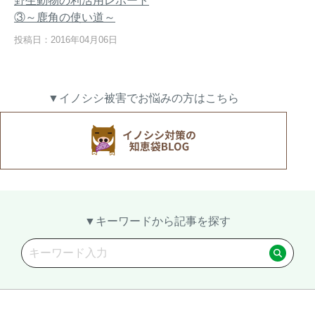
野生動物の利活用レポート
③～鹿角の使い道～
投稿日：2016年04月06日
熊出没地域の対策法！安全な
ハクビシン対策の決定版「ハ
アウトドアライフを送るため
クビシン被害を減らすため
▼イノシシ被害でお悩みの方はこちら
に
に」【2024年版】
メルマガ登録
お役立ち資料
▼キーワードから記事を探す
ご相談
オンライン
お問い合わせ
ショップ