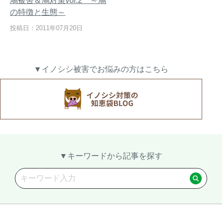
鳩被害＆鳩対策vol.2 ～鳩
の特徴と生態～
投稿日：2011年07月20日
熊出没地域の対策法！安全な
ハクビシン対策の決定版「ハ
アウトドアライフを送るため
クビシン被害を減らすため
▼イノシシ被害でお悩みの方はこちら
に
に」【2024年版】
メルマガ登録
お役立ち資料
▼キーワードから記事を探す
ご相談
オンライン
お問い合わせ
ショップ