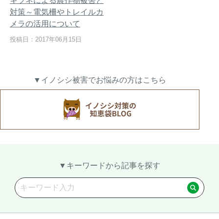
キツネによる農作物被害と
対策～電気柵やトレイルカ
メラの活用について
投稿日：2017年06月15日
熊出没地域の対策法！安全な
ハクビシン対策の決定版「ハ
アウトドアライフを送るため
クビシン被害を減らすため
に
に」【2024年版】
▼イノシシ被害でお悩みの方はこちら
メルマガ登録
お役立ち資料
▼キーワードから記事を探す
ご相談
オンライン
お問い合わせ
ショップ