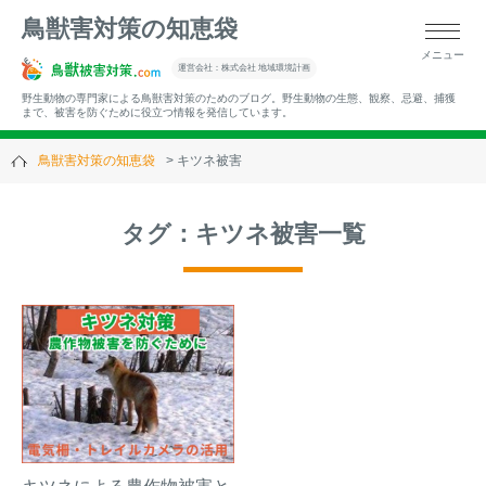
鳥獣害対策の知恵袋
メニュー
▼キーワードから記事を探す
運営会社：株式会社 地域環境計画
野生動物の専門家による鳥獣害対策のためのブログ。野生動物の生態、観察、忌避、捕獲
まで、被害を防ぐために役立つ情報を発信しています。
鳥獣害対策の知恵袋
キツネ被害
▼カテゴリーから選ぶ
タグ：キツネ被害一覧
▼過去の記事