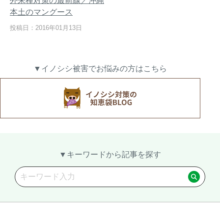
外来種対策の最前線／沖縄
本土のマングース
投稿日：2016年01月13日
熊出没地域の対策法！安全な
ハクビシン対策の決定版「ハ
アウトドアライフを送るため
クビシン被害を減らすため
▼イノシシ被害でお悩みの方はこちら
に
に」【2024年版】
メルマガ登録
お役立ち資料
▼キーワードから記事を探す
ご相談
オンライン
お問い合わせ
ショップ