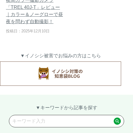
夜間カラー撮影カメラ
「TREL 40J-T」レビュー
｜カラー＆ノーグローで昼
夜を問わず自動撮影！
熊出没地域の対策法！安全な
ハクビシン対策の決定版「ハ
投稿日：2025年12月10日
アウトドアライフを送るため
クビシン被害を減らすため
に
に」【2024年版】
▼イノシシ被害でお悩みの方はこちら
メルマガ登録
お役立ち資料
ご相談
オンライン
お問い合わせ
ショップ
▼キーワードから記事を探す