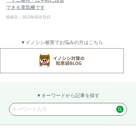
「ミニ番兵」は手軽に設置
できる電気柵です
投稿日：2012年05月31日
熊出没地域の対策法！安全な
ハクビシン対策の決定版「ハ
アウトドアライフを送るため
クビシン被害を減らすため
▼イノシシ被害でお悩みの方はこちら
に
に」【2024年版】
メルマガ登録
お役立ち資料
▼キーワードから記事を探す
ご相談
オンライン
お問い合わせ
ショップ