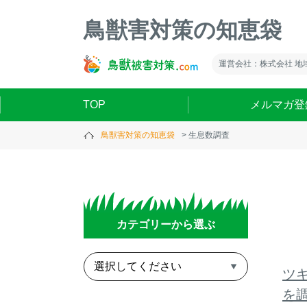
鳥獣害対策の知恵袋
運営会社：株式会社 地
TOP
メルマガ登
鳥獣害対策の知恵袋
生息数調査
カテゴリーから選ぶ
ツ
を