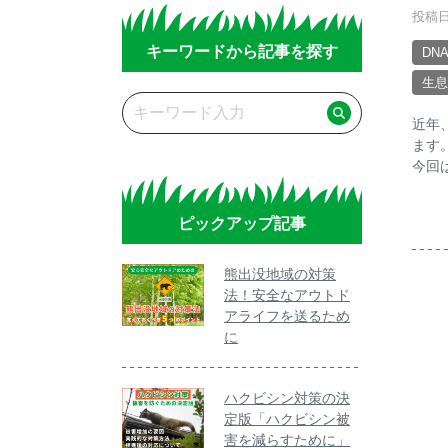
投稿日
キーワードから記事を探す
DN
生息
近年
ます
今回
ピックアップ記事
熊出没地域の対策
法！安全なアウトド
アライフを送るため
に
ハクビシン対策の決
定版「ハクビシン被
害を減らすために」