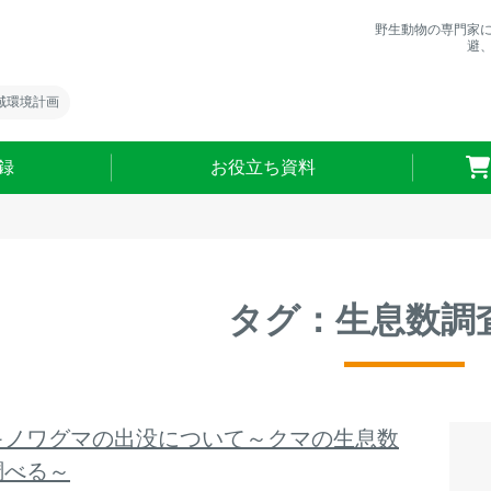
野生動物の専門家
避
域環境計画
録
お役立ち資料
タグ：生息数調
キノワグマの出没について～クマの生息数
調べる～