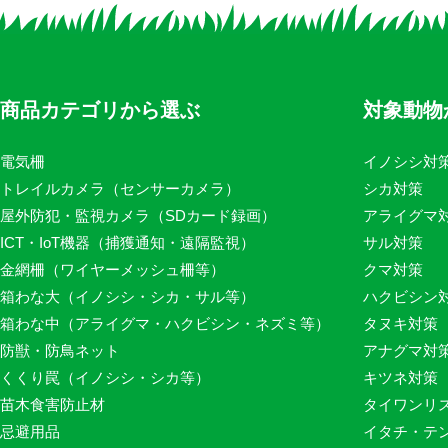
商品カテゴリから選ぶ
対象動物
電気柵
イノシシ対
トレイルカメラ（センサーカメラ）
シカ対策
屋外防犯・監視カメラ（SDカード録画）
アライグマ
ICT・IoT機器（捕獲通知・遠隔監視）
サル対策
金網柵（ワイヤーメッシュ柵等）
クマ対策
箱わな大（イノシシ・シカ・サル等）
ハクビシン
箱わな中（アライグマ・ハクビシン・ネズミ等）
タヌキ対策
防獣・防鳥ネット
アナグマ対
くくり罠（イノシシ・シカ等）
キツネ対策
苗木食害防止材
タイワンリ
忌避用品
イタチ・テ