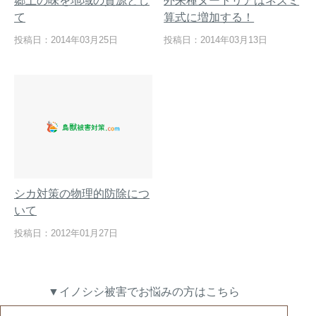
郷土の味を地域の資源とし
外来種ヌートリアはネズミ
て
算式に増加する！
投稿日：2014年03月25日
投稿日：2014年03月13日
熊出没地域の対策法！安全な
ハクビシン対策の決定版「ハ
アウトドアライフを送るため
クビシン被害を減らすため
に
に」【2024年版】
メルマガ登録
お役立ち資料
シカ対策の物理的防除につ
いて
投稿日：2012年01月27日
ご相談
オンライン
お問い合わせ
ショップ
▼イノシシ被害でお悩みの方はこちら