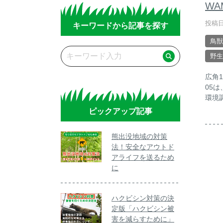
WA
投稿日
キーワードから記事を探す
鳥獣
野生
広角
05
環境
ピックアップ記事
熊出没地域の対策
法！安全なアウトド
アライフを送るため
に
ハクビシン対策の決
定版「ハクビシン被
害を減らすために」