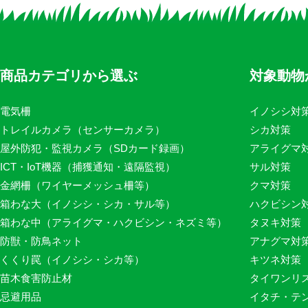
商品カテゴリから選ぶ
対象動物
電気柵
イノシシ対
トレイルカメラ（センサーカメラ）
シカ対策
屋外防犯・監視カメラ（SDカード録画）
アライグマ
ICT・IoT機器（捕獲通知・遠隔監視）
サル対策
金網柵（ワイヤーメッシュ柵等）
クマ対策
箱わな大（イノシシ・シカ・サル等）
ハクビシン
箱わな中（アライグマ・ハクビシン・ネズミ等）
タヌキ対策
防獣・防鳥ネット
アナグマ対
くくり罠（イノシシ・シカ等）
キツネ対策
苗木食害防止材
タイワンリ
忌避用品
イタチ・テ