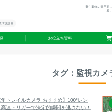
野生動物の専門家
避
域環境計画
録
お役立ち資料
タグ：監視カメ
角トレイルカメラ おすすめ】100°レン
＆高速トリガーで決定的瞬間を逃さない！