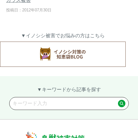
カラス被害
投稿日：2012年07月30日
熊出没地域の対策法！安全な
ハクビシン対策の決定版「ハ
▼イノシシ被害でお悩みの方はこちら
アウトドアライフを送るため
クビシン被害を減らすため
に
に」【2024年版】
メルマガ登録
お役立ち資料
▼キーワードから記事を探す
ご相談
オンライン
お問い合わせ
ショップ