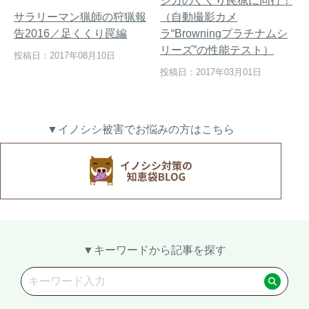
シカのくくり罠猟に同行！
サラリーマン猟師の狩猟報
（自動撮影カメ
告2016／足くくり罠編
ラ“Browningプラチナムシ
リーズ”の性能テスト）
投稿日：2017年08月10日
熊出没地域の対策法！安全な
ハクビシン対策の決定版「ハ
投稿日：2017年03月01日
アウトドアライフを送るため
クビシン被害を減らすため
に
に」【2024年版】
▼イノシシ被害でお悩みの方はこちら
メルマガ登録
お役立ち資料
ご相談
オンライン
お問い合わせ
ショップ
▼キーワードから記事を探す