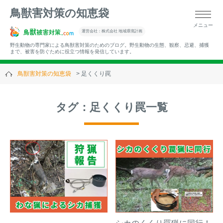
鳥獣害対策の知恵袋
メニュー
▼キーワードから記事を探す
運営会社：株式会社 地域環境計画
野生動物の専門家による鳥獣害対策のためのブログ。野生動物の生態、観察、忌避、捕獲
まで、被害を防ぐために役立つ情報を発信しています。
鳥獣害対策の知恵袋
足くくり罠
▼カテゴリーから選ぶ
タグ：足くくり罠一覧
▼過去の記事