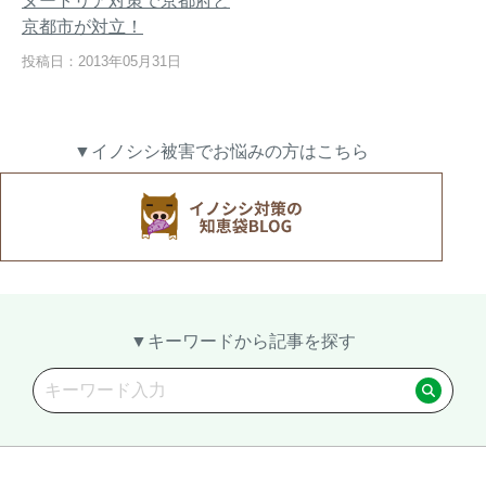
ヌートリア対策で京都府と
京都市が対立！
投稿日：2013年05月31日
熊出没地域の対策法！安全な
ハクビシン対策の決定版「ハ
アウトドアライフを送るため
クビシン被害を減らすため
▼イノシシ被害でお悩みの方はこちら
に
に」【2024年版】
メルマガ登録
お役立ち資料
▼キーワードから記事を探す
ご相談
オンライン
お問い合わせ
ショップ