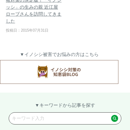
猪対策の決定版！「イノシ
ッシ」の生みの親 近江屋
ロープさんを訪問してきま
した
熊出没地域の対策法！安全な
ハクビシン対策の決定版「ハ
投稿日：2015年07月31日
アウトドアライフを送るため
クビシン被害を減らすため
に
に」【2024年版】
▼イノシシ被害でお悩みの方はこちら
メルマガ登録
お役立ち資料
ご相談
オンライン
お問い合わせ
ショップ
▼キーワードから記事を探す