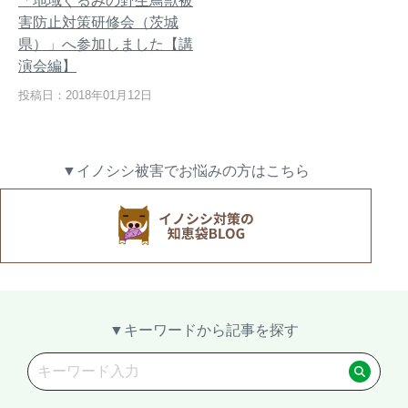
「地域ぐるみの野生鳥獣被
害防止対策研修会（茨城
県）」へ参加しました【講
演会編】
熊出没地域の対策法！安全な
ハクビシン対策の決定版「ハ
投稿日：2018年01月12日
アウトドアライフを送るため
クビシン被害を減らすため
に
に」【2024年版】
▼イノシシ被害でお悩みの方はこちら
メルマガ登録
お役立ち資料
ご相談
オンライン
お問い合わせ
ショップ
▼キーワードから記事を探す