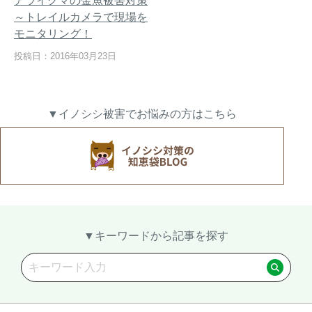
アライグマの金魚被害対策
～トレイルカメラで現場を
モニタリング！
投稿日：2016年03月23日
熊出没地域の対策法！安全な
ハクビシン対策の決定版「ハ
アウトドアライフを送るため
クビシン被害を減らすため
に
に」【2024年版】
▼イノシシ被害でお悩みの方はこちら
メルマガ登録
お役立ち資料
▼キーワードから記事を探す
ご相談
オンライン
お問い合わせ
ショップ