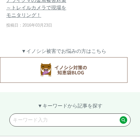
アライグマの金魚被害対策
～トレイルカメラで現場を
モニタリング！
投稿日：2016年03月23日
熊出没地域の対策法！安全な
ハクビシン対策の決定版「ハ
アウトドアライフを送るため
クビシン被害を減らすため
に
に」【2024年版】
▼イノシシ被害でお悩みの方はこちら
メルマガ登録
お役立ち資料
▼キーワードから記事を探す
ご相談
オンライン
お問い合わせ
ショップ