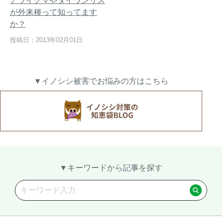
アライグマやタイワンリス
が外来種って知ってます
か？
投稿日：2013年02月01日
熊出没地域の対策法！安全な
ハクビシン対策の決定版「ハ
アウトドアライフを送るため
クビシン被害を減らすため
に
に」【2024年版】
▼イノシシ被害でお悩みの方はこちら
メルマガ登録
お役立ち資料
▼キーワードから記事を探す
ご相談
オンライン
お問い合わせ
ショップ